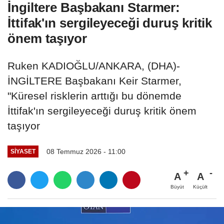
İngiltere Başbakanı Starmer:
İttifak'ın sergileyeceği duruş kritik
önem taşıyor
Ruken KADIOĞLU/ANKARA, (DHA)-
İNGİLTERE Başbakanı Keir Starmer,
"Küresel risklerin arttığı bu dönemde
İttifak'ın sergileyeceği duruş kritik önem
taşıyor
08 Temmuz 2026 - 11:00
SIYASET
A
A
Büyüt
Küçült