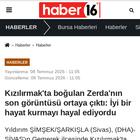
HABERLER
Bursa Haberleri
Haberler
S
Haberler
Haberler
HABERLER
Yayınlanma: 08 Temmuz 2026 - 11:05
Güncelleme: 08 Temmuz 2026 - 11:05
Kızılırmak'ta boğulan Zerda'nın
son görüntüsü ortaya çıktı: İyi bir
hayat kurmayı hayal ediyordu
Yıldırım ŞİMŞEK/ŞARKIŞLA (Sivas), (DHA)-
SİVAS'ın Gemerek ilçesinde Kızılırmak'ta