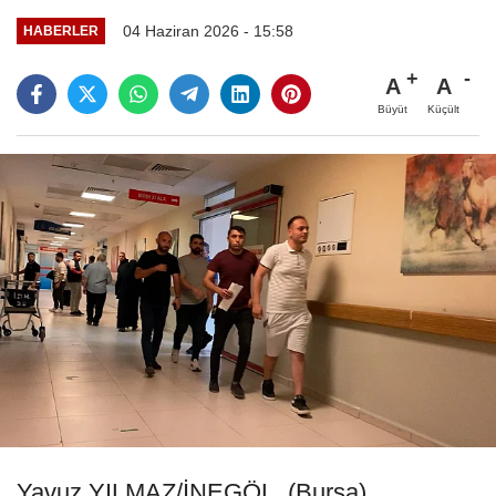
04 Haziran 2026 - 15:58
HABERLER
A
A
Büyüt
Küçült
Yavuz YILMAZ/İNEGÖL, (Bursa),