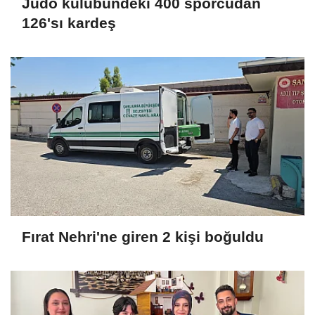
Judo kulübündeki 400 sporcudan
126'sı kardeş
Fırat Nehri'ne giren 2 kişi boğuldu