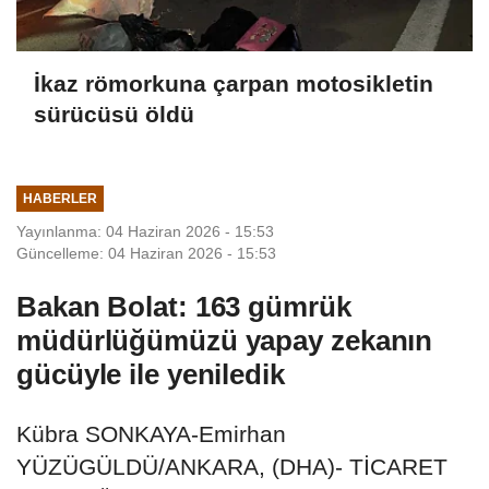
İkaz römorkuna çarpan motosikletin
sürücüsü öldü
HABERLER
Yayınlanma: 04 Haziran 2026 - 15:53
Güncelleme: 04 Haziran 2026 - 15:53
Bakan Bolat: 163 gümrük
müdürlüğümüzü yapay zekanın
gücüyle ile yeniledik
Kübra SONKAYA-Emirhan
YÜZÜGÜLDÜ/ANKARA, (DHA)- TİCARET