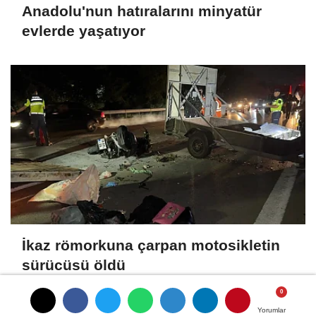
Anadolu'nun hatıralarını minyatür
evlerde yaşatıyor
İkaz römorkuna çarpan motosikletin
sürücüsü öldü
Yorumlar
Yorumlar