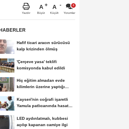
A
A
Büyüt
Küçült
Yazdır
Yorumlar
 HABERLER
Hafif ticari aracın sürücüsü
kalp krizinden ölmüş
'Çerçeve yasa' teklifi
komisyonda kabul edildi
Hiç eğitim almadan evde
kilimlerin üzerine yaptığı
resimlerle sergi...
Kayseri'nin coğrafi işaretli
Yamula patlıcanında hasat
başladı
LED aydınlatmalı, kubbesi
açılıp kapanan camiye ilgi