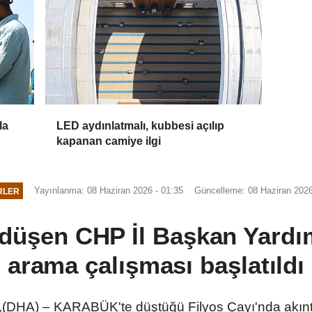
la
LED aydınlatmalı, kubbesi açılıp
kapanan camiye ilgi
Yayınlanma: 08 Haziran 2026 - 01:35
Güncelleme: 08 Haziran 2026
RLER
 düşen CHP İl Başkan Yardım
arama çalışması başlatıldı
HA) – KARABÜK'te düştüğü Filyos Çayı'nda akıntı