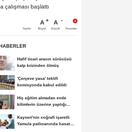
a çalışması başlattı
A
A
Büyüt
Küçült
Yazdır
Yorumlar
 HABERLER
Hafif ticari aracın sürücüsü
kalp krizinden ölmüş
'Çerçeve yasa' teklifi
komisyonda kabul edildi
Hiç eğitim almadan evde
kilimlerin üzerine yaptığı
resimlerle sergi...
Kayseri'nin coğrafi işaretli
Yamula patlıcanında hasat
başladı