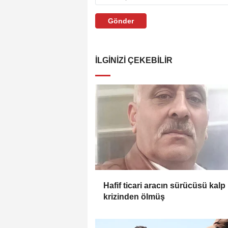
Gönder
İLGINIZI ÇEKEBILIR
Hafif ticari aracın sürücüsü kalp
krizinden ölmüş