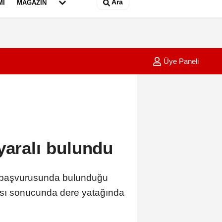
Ara
MI
MAGAZIN
Üye Paneli
 evde kilimlerin üzerine yaptığı resimlerle sergi açtı
09:53
Kayseri
yaralı bulundu
p başvurusunda bulunduğu
ması sonucunda dere yatağında