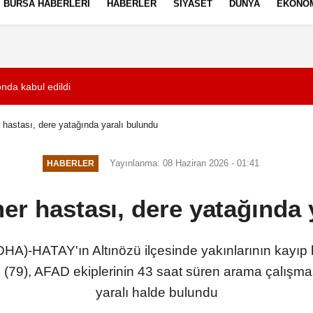
BURSA HABERLERI
HABERLER
SIYASET
DÜNYA
EKONO
ez Politikası
Kullanım Şartları
onda kabul edildi
09:53
Hiç eğitim almadan
 hastası, dere yatağında yaralı bulundu
Yayınlanma: 08 Haziran 2026 - 01:41
HABERLER
er hastası, dere yatağında 
A)-HATAY'ın Altınözü ilçesinde yakınlarının kayı
 (79), AFAD ekiplerinin 43 saat süren arama çalış
yaralı halde bulundu