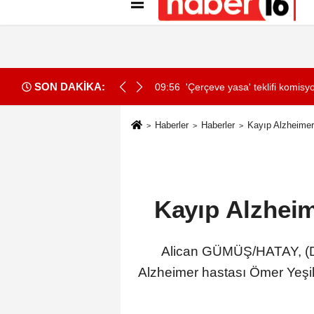
Künye
İletişim
Gizlilik İlkeleri
Çer
SON DAKİKA:
den ölmüş
09:56
'Çerçeve yasa' teklifi komisy
Haberler
Haberler
Kayıp Alzheimer
Kayıp Alzheim
Alican GÜMÜŞ/HATAY, (DH
Alzheimer hastası Ömer Yeşil