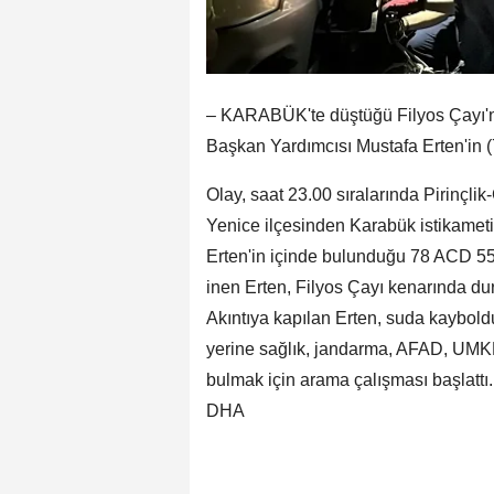
– KARABÜK'te düştüğü Filyos Çayı'nd
Başkan Yardımcısı Mustafa Erten'in (
Olay, saat 23.00 sıralarında Pirinçli
Yenice ilçesinden Karabük istikamet
Erten'in içinde bulunduğu 78 ACD 559
inen Erten, Filyos Çayı kenarında d
Akıntıya kapılan Erten, suda kayboldu
yerine sağlık, jandarma, AFAD, UMKE ve
bulmak için arama çalışması başlattı.
DHA