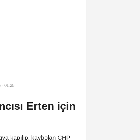
 - 01:35
cısı Erten için
ya kapılıp, kaybolan CHP