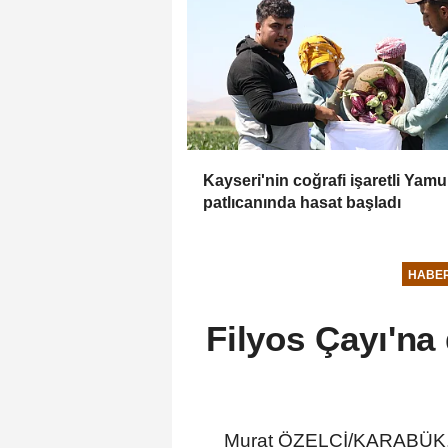
Kayseri'nin coğrafi işaretli Yamu
patlıcanında hasat başladı
HABE
Filyos Çayı'na
Murat ÖZELCİ/KARABÜK,(D