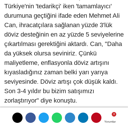
Türkiye'nin 'tedarikçi' iken 'tamamlayıcı'
durumuna geçtiğini ifade eden Mehmet Ali
Can, ihracatçılara sağlanan yüzde 3'lük
döviz desteğinin en az yüzde 5 seviyelerine
çıkartılması gerektiğini aktardı. Can, "Daha
da yüksek olursa seviniriz. Çünkü
maliyetleme, enflasyonla döviz artışını
kıyasladığınız zaman belki yarı yarıya
seviyesinde. Döviz artışı çok düşük kaldı.
Son 3-4 yıldır bu bizim satışımızı
zorlaştırıyor" diye konuştu.
ÜRETİM ALANLARI KÜÇÜK ÖLÇEKLİ
Yorumlar
Yorumlar
Yorumlar
Yorumlar