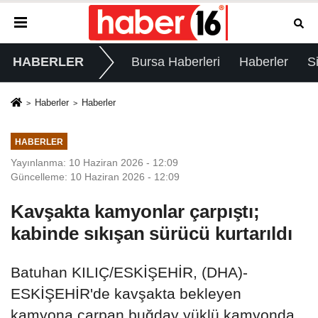
HABERLER
Bursa Haberleri
Haberler
S
Haberler
Haberler
HABERLER
Yayınlanma: 10 Haziran 2026 - 12:09
Güncelleme: 10 Haziran 2026 - 12:09
Kavşakta kamyonlar çarpıştı;
kabinde sıkışan sürücü kurtarıldı
Batuhan KILIÇ/ESKİŞEHİR, (DHA)-
ESKİŞEHİR'de kavşakta bekleyen
kamyona çarpan buğday yüklü kamyonda