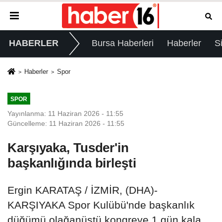
HABERLER
Bursa Haberleri
Haberler
S
Haberler
Spor
SPOR
Yayınlanma: 11 Haziran 2026 - 11:55
Güncelleme: 11 Haziran 2026 - 11:55
Karşıyaka, Tusder'in
başkanlığında birleşti
Ergin KARATAŞ / İZMİR, (DHA)-
KARŞIYAKA Spor Kulübü'nde başkanlık
düğümü olağanüstü kongreye 1 gün kala