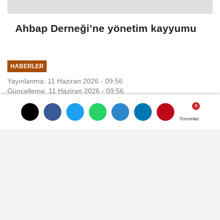
Ahbap Derneği’ne yönetim kayyumu
HABERLER
Yayınlanma: 11 Haziran 2026 - 09:56
Güncelleme: 11 Haziran 2026 - 09:56
Bakan Çiftçi: Yeni nesil suç
Yorumlar
Yorumlar
çetelerini eylem yapamaz hale
getireceğiz
Nusret DURUR/ANKARA, (DHA)- İÇİŞLERİ
Bakanı Mustafa Çiftçi, "Biz İçişleri Bakanlığı
olarak vatandaşın son zamanlarda
şikayetine sebebiyet veren 'yeni nesil suç