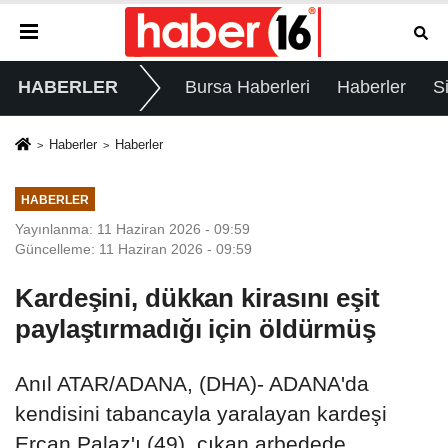
HABERLER
Bursa Haberleri
Haberler
S
Haberler
Haberler
HABERLER
Yayınlanma: 11 Haziran 2026 - 09:59
Güncelleme: 11 Haziran 2026 - 09:59
Kardeşini, dükkan kirasını eşit
paylaştırmadığı için öldürmüş
Anıl ATAR/ADANA, (DHA)- ADANA'da
kendisini tabancayla yaralayan kardeşi
Ercan Palaz'ı (49), çıkan arbedede