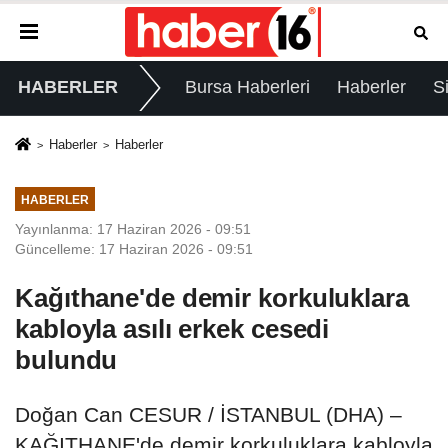
HABERLER
Bursa Haberleri
Haberler
S
Haberler
Haberler
HABERLER
Yayınlanma: 17 Haziran 2026 - 09:51
Güncelleme: 17 Haziran 2026 - 09:51
Kağıthane'de demir korkuluklara
kabloyla asılı erkek cesedi
bulundu
Doğan Can CESUR / İSTANBUL (DHA) –
KAĞITHANE'de demir korkuluklara kabloyla