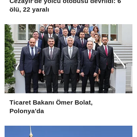
Cezayir'de yolcu otobüsü devrildi: 6
ölü, 22 yaralı
Ticaret Bakanı Ömer Bolat,
Polonya'da