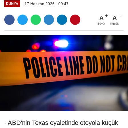
17 Haziran 2026 - 09:47
DÜNYA
A
A
Büyüt
Küçült
- ABD'nin Texas eyaletinde otoyola küçük