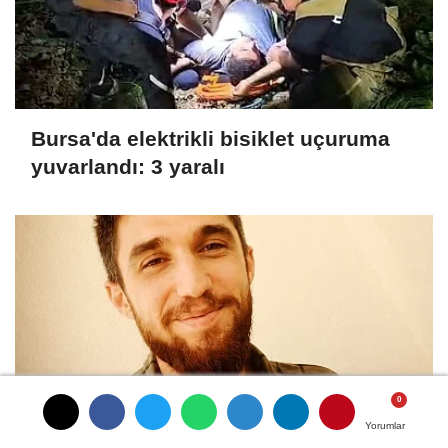
Bursa'da elektrikli bisiklet uçuruma
yuvarlandı: 3 yaralı
Yorumlar
Yorumlar
Yorumlar