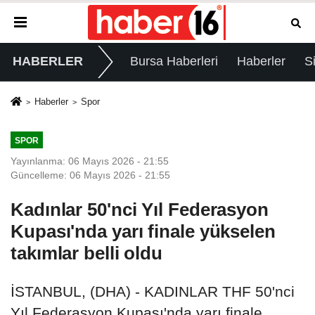
HABERLER
Bursa Haberleri
Haberler
S
Haberler
Spor
SPOR
Yayınlanma: 06 Mayıs 2026 - 21:55
Güncelleme: 06 Mayıs 2026 - 21:55
Kadınlar 50'nci Yıl Federasyon
Kupası'nda yarı finale yükselen
takımlar belli oldu
İSTANBUL, (DHA) - KADINLAR THF 50'nci
Yıl Federasyon Kupası'nda yarı finale