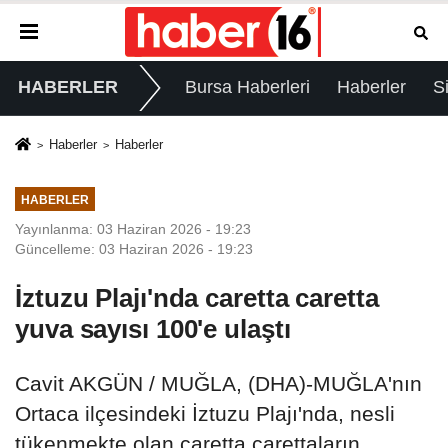
HABERLER
Bursa Haberleri
Haberler
S
Haberler
Haberler
HABERLER
Yayınlanma: 03 Haziran 2026 - 19:23
Güncelleme: 03 Haziran 2026 - 19:23
İztuzu Plajı'nda caretta caretta
yuva sayısı 100'e ulaştı
Cavit AKGÜN / MUĞLA, (DHA)-MUĞLA'nın
Ortaca ilçesindeki İztuzu Plajı'nda, nesli
tükenmekte olan caretta carettaların