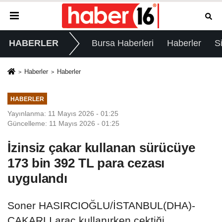
HABERLER
Bursa Haberleri
Haberler
S
Haberler
Haberler
HABERLER
Yayınlanma: 11 Mayıs 2026 - 01:25
Güncelleme: 11 Mayıs 2026 - 01:25
İzinsiz çakar kullanan sürücüye
173 bin 392 TL para cezası
uygulandı
Soner HASIRCIOĞLU/İSTANBUL(DHA)-
ÇAKARLI araç kullanırken çektiği