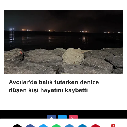
Avcılar'da balık tutarken denize
düşen kişi hayatını kaybetti