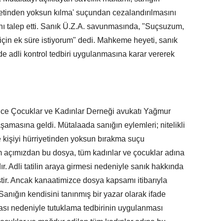
ürriyetinden yoksun kılma' suçundan cezalandırılmasını
ını talep etti. Sanık Ü.Z.A. savunmasında, "Suçsuzum,
 için ek süre istiyorum" dedi. Mahkeme heyeti, sanık
nde adli kontrol tedbiri uygulanmasına karar vererek
ce Çocuklar ve Kadınlar Derneği avukatı Yağmur
şamasına geldi. Mütalaada sanığın eylemleri; nitelikli
 ve kişiyi hürriyetinden yoksun bırakma suçu
m açımızdan bu dosya, tüm kadınlar ve çocuklar adına
r. Adli tatilin araya girmesi nedeniyle sanık hakkında
iştir. Ancak kanaatimizce dosya kapsamı itibarıyla
anığın kendisini tanınmış bir yazar olarak ifade
sı nedeniyle tutuklama tedbirinin uygulanması