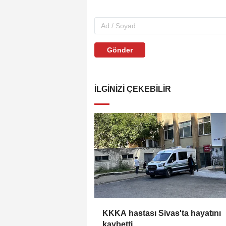
Gönder
İLGINIZI ÇEKEBILIR
KKKA hastası Sivas'ta hayatını
kaybetti