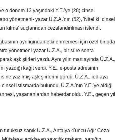
e o dönem 13 yaşındaki Y.E.'ye (28) cinsel
tro yönetmeni- yazar Ü.Z.A.'nın (52), 'Nitelikli cinsel
sun kılma' suçlarından cezalandırılması istendi.
babasının ayrılığından etkilenmemesi için özel bir oda
yatro yönetmeni-yazar Ü.Z.A., bir süre sonra
ak aşk şiirleri yazdı. Aynı yılın mart ayında Ü.Z.A.,
ini yazdığı kağıt verdi. Y.E., e-posta adresinin
sine yazılmış aşk şiirlerini gördü. Ü.Z.A., iddiaya
cinsel istismarda bulundu. Ü.Z.A.'nın Y.E.'ye aldığı
n annesi, yaşananlardan haberdar oldu. Y.E., geçen yıl
an tutuksuz sanık Ü.Z.A., Antalya 4'üncü Ağır Ceza
 Mütalaayı açıklayan savcılık makamı, sanığın