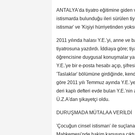
ANTALYA'da tiyatro eğitimine giden v
istismarda bulunduğu ileri sürülen tiya
istismar' ve 'Kişiyi hürriyetinden yok
2011 yılında halası Y.E.'yi, anne ve 
tiyatrosuna yazdırdı. İddiaya göre; ti
öğrencisine duygusal konuşmalar yapar
Y.E.'ye bir e-posta hesabı açıp, şifres
'Taslaklar' bölümüne girdiğinde, kendi
göre 2011 yılı Temmuz ayında Y.E.'ye 
deri kaplı defteri evde bulan Y.E.'ni
Ü.Z.A'dan şikayetçi oldu.
DURUŞMADA MÜTALAA VERİLDİ
'Çocuğun cinsel istismarı' ile suçlan
Mahkemesi'nde hakim karşısına çıktı.