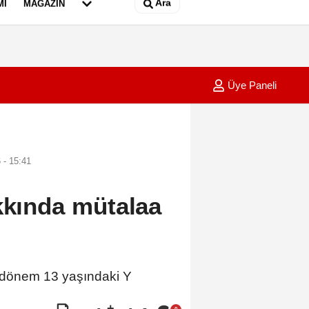
Ara
MI
MAGAZIN
Üye Paneli
ladı
11:40
KKKA ha
 - 15:41
kkında mütalaa
 dönem 13 yaşındaki Y