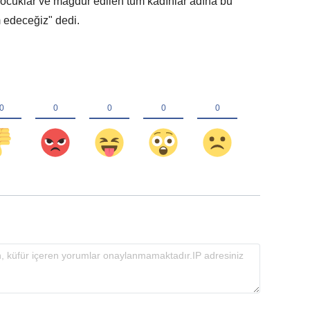
çocuklar ve mağdur edilen tüm kadınlar adına bu
 edeceğiz" dedi.