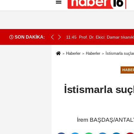
Künye
İletişim
Gizlilik İlkeleri
Çer
SON DAKİKA:
edavi ediyoruz, hastalar 2 günde taburcu olabiliyor'
11:45
Prof. Dr. Ekici: Damar tıkanık
Haberler
Haberler
İstismarla suçla
HABE
İstismarla su
İrem BAŞDAŞ/ANTALYA,