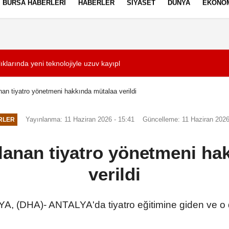
BURSA HABERLERI
HABERLER
SIYASET
DÜNYA
EKONO
ez Politikası
Kullanım Şartları
lıklarında yeni teknolojiyle uzuv kayıpları önleniyor
11:43
Manisa FK iyi baş
nan tiyatro yönetmeni hakkında mütalaa verildi
Yayınlanma: 11 Haziran 2026 - 15:41
Güncelleme: 11 Haziran 2026
RLER
çlanan tiyatro yönetmeni ha
verildi
 (DHA)- ANTALYA'da tiyatro eğitimine giden ve o