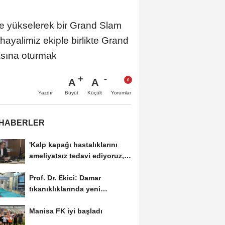
 yükselerek bir Grand Slam
ayalimiz ekiple birlikte Grand
sına oturmak
A
A
Büyüt
Küçült
Yazdır
Yorumlar
 HABERLER
'Kalp kapağı hastalıklarını
ameliyatsız tedavi ediyoruz,
hastalar...
Prof. Dr. Ekici: Damar
tıkanıklıklarında yeni
teknolojiyle uzuv kayıpları...
Manisa FK iyi başladı