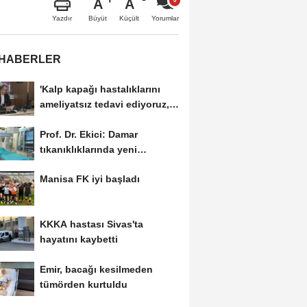
A
A
Büyüt
Küçült
Yazdır
Yorumlar
 HABERLER
'Kalp kapağı hastalıklarını
ameliyatsız tedavi ediyoruz,
hastalar...
Prof. Dr. Ekici: Damar
tıkanıklıklarında yeni
teknolojiyle uzuv kayıpları...
Manisa FK iyi başladı
KKKA hastası Sivas'ta
hayatını kaybetti
Emir, bacağı kesilmeden
tümörden kurtuldu