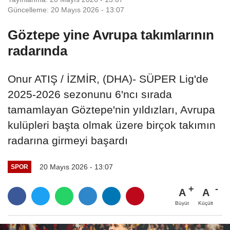
Güncelleme: 20 Mayıs 2026 - 13:07
Göztepe yine Avrupa takımlarının
radarında
Onur ATIŞ / İZMİR, (DHA)- SÜPER Lig'de
2025-2026 sezonunu 6'ncı sırada
tamamlayan Göztepe'nin yıldızları, Avrupa
kulüpleri başta olmak üzere birçok takımın
radarına girmeyi başardı
20 Mayıs 2026 - 13:07
SPOR
A
A
Büyüt
Küçült