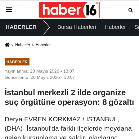
HABERLER
Bursa Haberleri
Haberler
S
Haberler
Haberler
HABERLER
Yayınlanma: 20 Mayıs 2026 - 13:07
Güncelleme: 20 Mayıs 2026 - 13:07
İstanbul merkezli 2 ilde organize
suç örgütüne operasyon: 8 gözaltı
Derya EVREN KORKMAZ / İSTANBUL,
(DHA)- İstanbul'da farklı ilçelerde meydana
gelen kurşunlama ve saldırı olaylarına