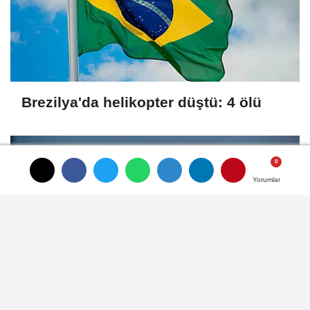
Brezilya'da helikopter düştü: 4 ölü
Yorumlar
Yorumlar
Yorumlar