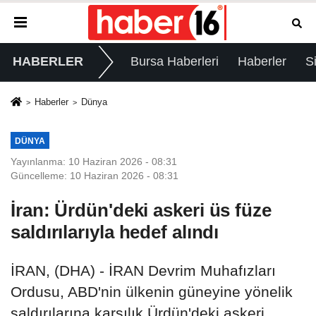
HABERLER
Bursa Haberleri
Haberler
S
Haberler
Dünya
DÜNYA
Yayınlanma: 10 Haziran 2026 - 08:31
Güncelleme: 10 Haziran 2026 - 08:31
İran: Ürdün'deki askeri üs füze
saldırılarıyla hedef alındı
İRAN, (DHA) - İRAN Devrim Muhafızları
Ordusu, ABD'nin ülkenin güneyine yönelik
saldırılarına karşılık Ürdün'deki askeri