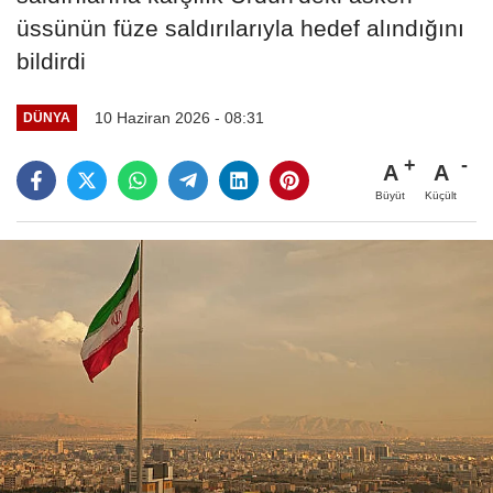
üssünün füze saldırılarıyla hedef alındığını
bildirdi
10 Haziran 2026 - 08:31
DÜNYA
A
A
Büyüt
Küçült