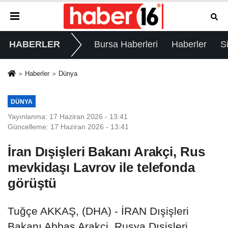
HABERLER
Bursa Haberleri
Haberler
S
Haberler
Dünya
DÜNYA
Yayınlanma: 17 Haziran 2026 - 13:41
Güncelleme: 17 Haziran 2026 - 13:41
İran Dışişleri Bakanı Arakçi, Rus
mevkidaşı Lavrov ile telefonda
görüştü
Tuğçe AKKAŞ, (DHA) - İRAN Dışişleri
Bakanı Abbas Arakçi, Rusya Dışişleri