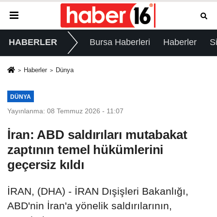
HABERLER
Bursa Haberleri
Haberler
S
Haberler
Dünya
DÜNYA
Yayınlanma: 08 Temmuz 2026 - 11:07
İran: ABD saldırıları mutabakat
zaptının temel hükümlerini
geçersiz kıldı
İRAN, (DHA) - İRAN Dışişleri Bakanlığı,
ABD'nin İran'a yönelik saldırılarının,