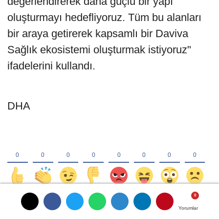
değerlendirerek daha güçlü bir yapı
oluşturmayı hedefliyoruz. Tüm bu alanları
bir araya getirerek kapsamlı bir Daviva
Sağlık ekosistemi oluşturmak istiyoruz"
ifadelerini kullandı.
DHA
Yorumlar
Yorumlar
Yorumlar