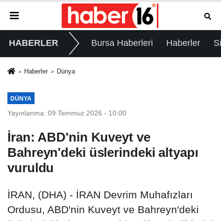
HABERLER
Bursa Haberleri
Haberler
S
Haberler
Dünya
DÜNYA
Yayınlanma: 09 Temmuz 2026 - 10:00
İran: ABD'nin Kuveyt ve
Bahreyn'deki üslerindeki altyapı
vuruldu
İRAN, (DHA) - İRAN Devrim Muhafızları
Ordusu, ABD'nin Kuveyt ve Bahreyn'deki