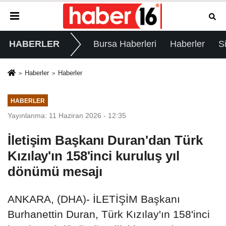
HABERLER
Bursa Haberleri
Haberler
S
Haberler
Haberler
HABERLER
Yayınlanma: 11 Haziran 2026 - 12:35
İletişim Başkanı Duran'dan Türk
Kızılay'ın 158'inci kuruluş yıl
dönümü mesajı
ANKARA, (DHA)- İLETİŞİM Başkanı
Burhanettin Duran, Türk Kızılay'ın 158'inci