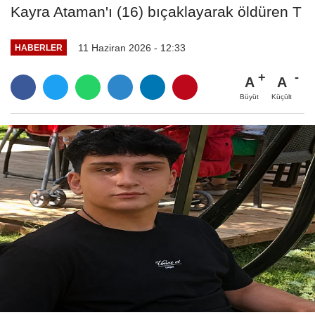
Kayra Ataman'ı (16) bıçaklayarak öldüren T
11 Haziran 2026 - 12:33
HABERLER
A
A
Büyüt
Küçült