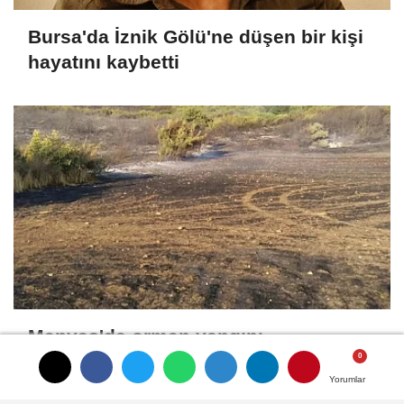
Bursa'da İznik Gölü'ne düşen bir kişi
hayatını kaybetti
Manyas'da orman yangını
Yorumlar
Yorumlar
Yorumlar