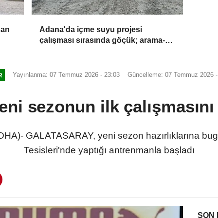
dan
Adana'da içme suyu projesi
çalışması sırasında göçük; arama-
kurtarma ekipleri sevk edildi
Yayınlanma: 07 Temmuz 2026 - 23:03
Güncelleme: 07 Temmuz 2026 -
R
eni sezonun ilk çalışmasını 
HA)- GALATASARAY, yeni sezon hazırlıklarına bu
Tesisleri'nde yaptığı antrenmanla başladı
SON