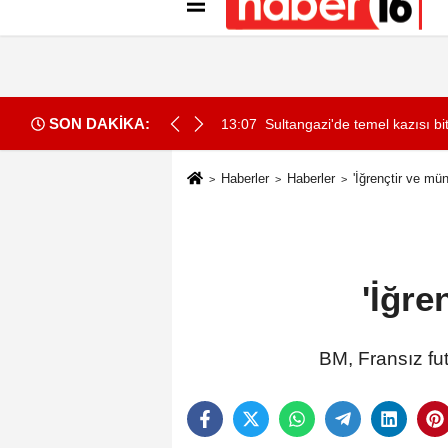
Künye
İletişim
Gizlilik İlkeleri
Çer
SON DAKİKA:
llemesi: Geçici sınır kontrolleri başlatılıyor
13:07
Sultangazi'de temel kazısı bit
Haberler
Haberler
'İğrençtir ve münf
'İğre
BM, Fransız fu