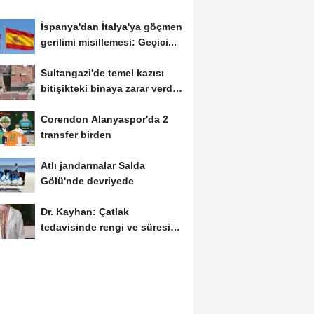
İspanya'dan İtalya'ya göçmen
gerilimi misillemesi: Geçici...
Sultangazi'de temel kazısı
bitişikteki binaya zarar verdi;
bina...
Corendon Alanyaspor'da 2
transfer birden
Atlı jandarmalar Salda
Gölü'nde devriyede
Dr. Kayhan: Çatlak
tedavisinde rengi ve süresi
yöntemi belirliyor