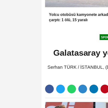
Yolcu otobüsü kamyonete arka
çarptı: 1 ölü, 15 yaralı
SPO
Galatasaray y
Serhan TÜRK / İSTANBUL, (D