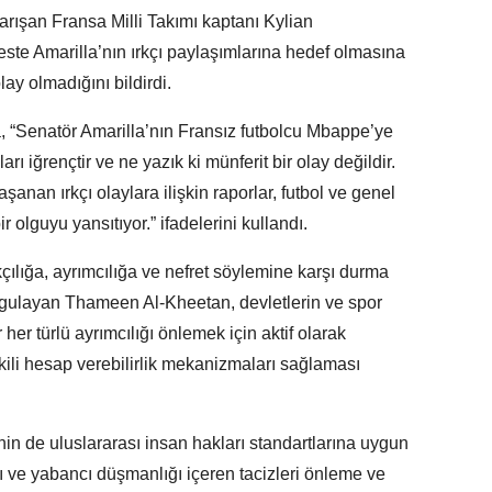
rışan Fransa Milli Takımı kaptanı Kylian
te Amarilla’nın ırkçı paylaşımlarına hedef olmasına
lay olmadığını bildirdi.
a, “Senatör Amarilla’nın Fransız futbolcu Mbappe’ye
arı iğrençtir ve ne yazık ki münferit bir olay değildir.
nan ırkçı olaylara ilişkin raporlar, futbol ve genel
olguyu yansıtıyor.” ifadelerini kullandı.
çılığa, ayrımcılığa ve nefret söylemine karşı durma
rgulayan Thameen Al-Kheetan, devletlerin ve spor
r her türlü ayrımcılığı önlemek için aktif olarak
kili hesap verebilirlik mekanizmaları sağlaması
in de uluslararası insan hakları standartlarına uygun
ını ve yabancı düşmanlığı içeren tacizleri önleme ve