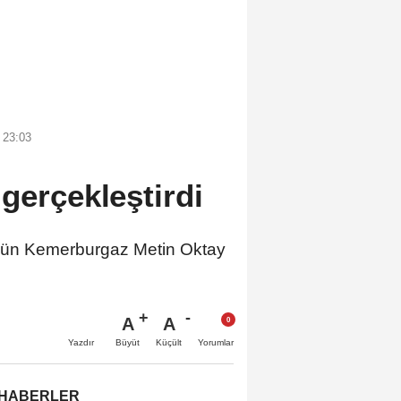
 23:03
gerçekleştirdi
gün Kemerburgaz Metin Oktay
A
A
Büyüt
Küçült
Yazdır
Yorumlar
 HABERLER