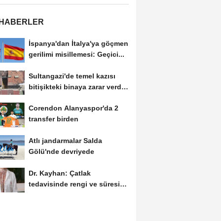
 HABERLER
İspanya'dan İtalya'ya göçmen
gerilimi misillemesi: Geçici...
Sultangazi'de temel kazısı
bitişikteki binaya zarar verdi;
bina...
Corendon Alanyaspor'da 2
transfer birden
Atlı jandarmalar Salda
Gölü'nde devriyede
Dr. Kayhan: Çatlak
tedavisinde rengi ve süresi
yöntemi belirliyor