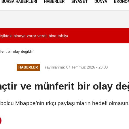
BURSA HABERLERI
HABERLER
SIYASET
DÜNYA
EKONO
ez Politikası
Kullanım Şartları
işikteki binaya zarar verdi; bina tahliye edildi Havadan görüntülerle
13:07
Corendon Alanyasp
erit bir olay değildir'
Yayınlanma: 07 Temmuz 2026 - 23:03
HABERLER
nçtir ve münferit bir olay değ
tbolcu Mbappe’nin ırkçı paylaşımların hedefi olmasına