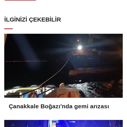
İLGINIZI ÇEKEBILIR
Çanakkale Boğazı'nda gemi arızası