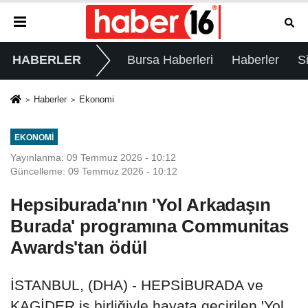
HABERLER
Bursa Haberleri
Haberler
S
Haberler
Ekonomi
EKONOMI
Yayınlanma: 09 Temmuz 2026 - 10:12
Güncelleme: 09 Temmuz 2026 - 10:12
Hepsiburada'nın 'Yol Arkadaşın
Burada' programına Communitas
Awards'tan ödül
İSTANBUL, (DHA) - HEPSİBURADA ve
KAGİDER iş birliğiyle hayata geçirilen 'Yol