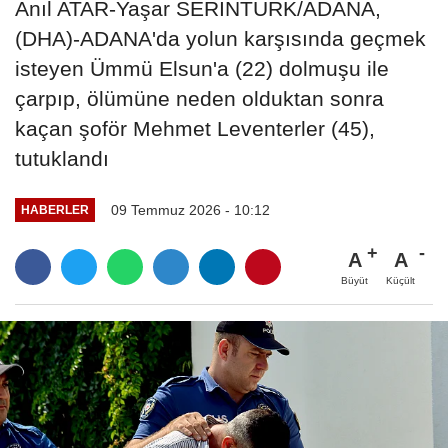
Anıl ATAR-Yaşar SERİNTÜRK/ADANA,
(DHA)-ADANA'da yolun karşısında geçmek
isteyen Ümmü Elsun'a (22) dolmuşu ile
çarpıp, ölümüne neden olduktan sonra
kaçan şoför Mehmet Leventerler (45),
tutuklandı
09 Temmuz 2026 - 10:12
HABERLER
A
A
Büyüt
Küçült