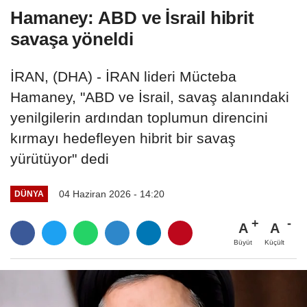
Hamaney: ABD ve İsrail hibrit
savaşa yöneldi
İRAN, (DHA) - İRAN lideri Mücteba
Hamaney, "ABD ve İsrail, savaş alanındaki
yenilgilerin ardından toplumun direncini
kırmayı hedefleyen hibrit bir savaş
yürütüyor" dedi
04 Haziran 2026 - 14:20
DÜNYA
A
A
Büyüt
Küçült