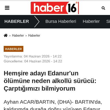
HABERLER
Bursa Haberleri
Haberler
S
Haberler
Haberler
HABERLER
Yayınlanma: 04 Haziran 2026 - 14:22
Güncelleme: 04 Haziran 2026 - 14:22
Hemşire adayı Edanur'un
ölümüne neden alkollü sürücü:
Çarptığımızı bilmiyorum
Ayhan ACAR/BARTIN, (DHA)- BARTIN'da,
kaldırımda durağa doğru yürüyen Edanur