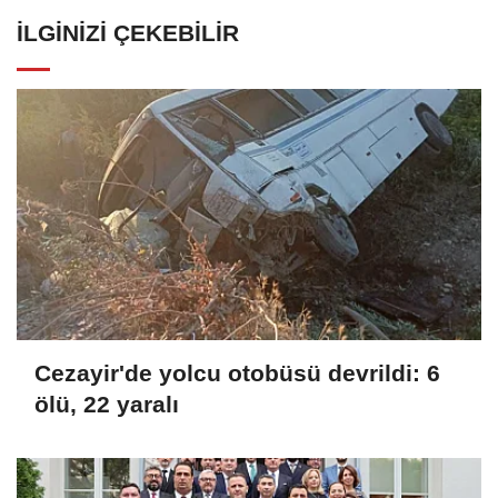
İLGINIZI ÇEKEBILIR
Cezayir'de yolcu otobüsü devrildi: 6
ölü, 22 yaralı