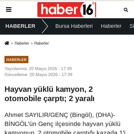
HABERLER
Bursa Haberleri
Haberler
S
Haberler
Haberler
HABERLER
Yayınlanma: 20 Mayıs 2026 - 17:39
Güncelleme: 20 Mayıs 2026 - 17:39
Hayvan yüklü kamyon, 2
otomobile çarptı; 2 yaralı
Ahmet SAYILIR/GENÇ (Bingöl), (DHA)-
BİNGÖL'ün Genç ilçesinde hayvan yüklü
kamyonun, 2 otomobile çarptığı kazada 1'i