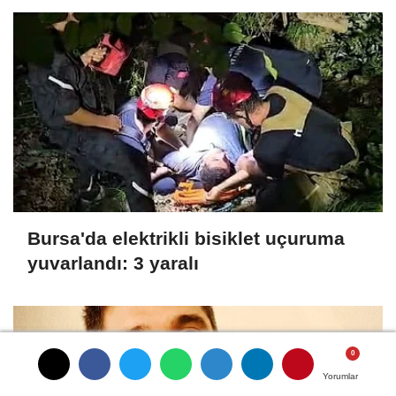
Bursa'da elektrikli bisiklet uçuruma
yuvarlandı: 3 yaralı
Yorumlar
Yorumlar
Yorumlar
Yorumlar