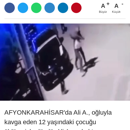
A
A
Büyüt
Küçült
AFYONKARAHİSAR'da Ali A., oğluyla
kavga eden 12 yaşındaki çocuğu