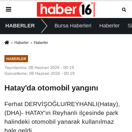
HABERLER
Bursa Haberleri
Haberler
S
Haberler
Haberler
HABERLER
Yayınlanma: 08 Haziran 2026 - 00:19
Güncelleme: 08 Haziran 2026 - 00:19
Hatay'da otomobil yangını
Ferhat DERVİŞOĞLU/REYHANLI(Hatay),
(DHA)- HATAY'ın Reyhanlı ilçesinde park
halindeki otomobil yanarak kullanılmaz
hale geldi