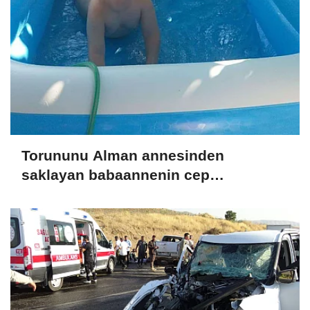
Torununu Alman annesinden
saklayan babaannenin cep
telefonundan Nazar'ın görüntüleri
çıktı