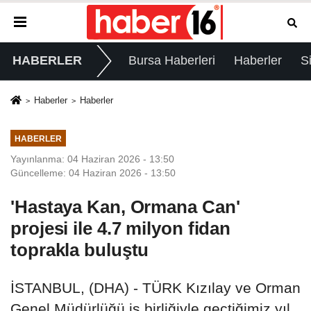
HABERLER
Bursa Haberleri
Haberler
S
Haberler
Haberler
HABERLER
Yayınlanma: 04 Haziran 2026 - 13:50
Güncelleme: 04 Haziran 2026 - 13:50
'Hastaya Kan, Ormana Can'
projesi ile 4.7 milyon fidan
toprakla buluştu
İSTANBUL, (DHA) - TÜRK Kızılay ve Orman
Genel Müdürlüğü iş birliğiyle geçtiğimiz yıl