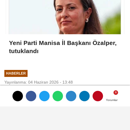
Yeni Parti Manisa İl Başkanı Özalper,
tutuklandı
HABERLER
Yayınlanma: 04 Haziran 2026 - 13:48
Güncelleme: 04 Haziran 2026 - 13:48
Bakan Yumaklı: Suyun her
Yorumlar
Yorumlar
Yorumlar
damlasını korumayı hedefliyoruz
Gizem CENGİL-Ali Oğulcan