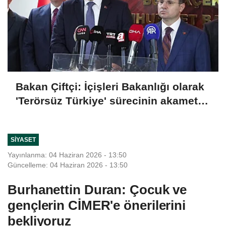
Bakan Çiftçi: İçişleri Bakanlığı olarak
'Terörsüz Türkiye' sürecinin akamete
uğramaması için dikkatli bir şekilde
takip ediyoruz
SIYASET
Yayınlanma: 04 Haziran 2026 - 13:50
Güncelleme: 04 Haziran 2026 - 13:50
Burhanettin Duran: Çocuk ve
gençlerin CİMER'e önerilerini
bekliyoruz