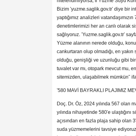
nitelendiriliyorsa; İl Yüzme Suyu Kom
Bizim 'yuzme.saglik.gov.tr' diye bir i
yaptığımız analizleri vatandaşımızı
denetimlerimizi her an canlı olarak 
sağlıyoruz. 'Yuzme.saglik.gov.tr' sa
Yüzme alanının nerede olduğu, konumla
cankurtaran olup olmadığı, en yakın sa
olduğu, genişliği ve uzunluğu gibi bi
tuvalet var mı, otopark mevcut mu, e
sitemizden, ulaşabilmek mümkün" ifad
'580 MAVİ BAYRAKLI PLAJIMIZ M
Doç. Dr. Öz, 2024 yılında 567 olan ma
yılında nihayetinde 580'e ulaştığını
açısından en fazla plaja sahip olan 3'
suda yüzmemelerini tavsiye ediyoruz. 