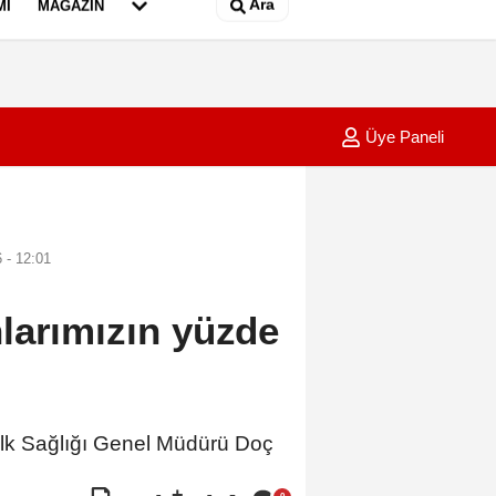
Ara
MI
MAGAZIN
Üye Paneli
 kargo aracından hırsızlık kamerada
20:14
OYAK Çi
 - 12:01
larımızın yüzde
 Sağlığı Genel Müdürü Doç