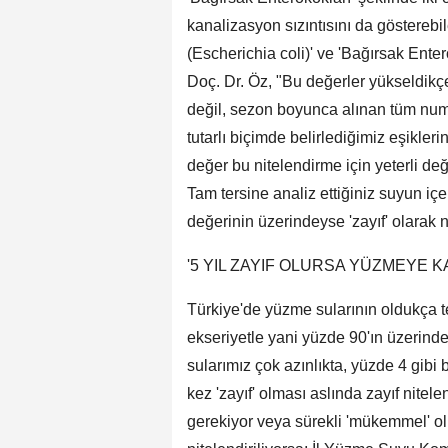
kanalizasyon sızıntısını da gösterebi
(Escherichia coli)' ve 'Bağırsak Enter
Doç. Dr. Öz, "Bu değerler yükseldikç
değil, sezon boyunca alınan tüm num
tutarlı biçimde belirlediğimiz eşikler
değer bu nitelendirme için yeterli de
Tam tersine analiz ettiğiniz suyun içe
değerinin üzerindeyse 'zayıf' olarak n
'5 YIL ZAYIF OLURSA YÜZMEYE K
Türkiye'de yüzme sularının oldukça 
ekseriyetle yani yüzde 90'ın üzerinde 
sularımız çok azınlıkta, yüzde 4 gibi 
kez 'zayıf' olması aslında zayıf nitelen
gerekiyor veya sürekli 'mükemmel' olm