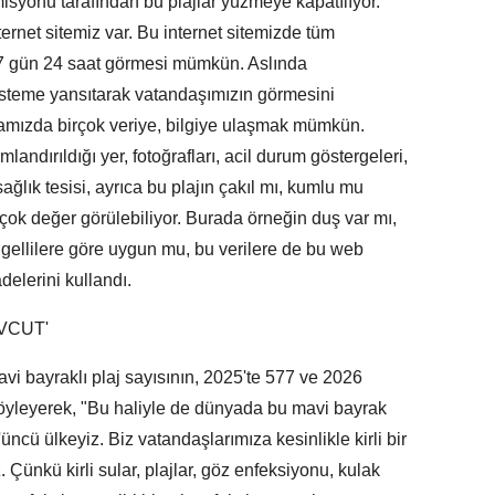
isyonu tarafından bu plajlar yüzmeye kapatılıyor.
nternet sitemiz var. Bu internet sitemizde tüm
n 7 gün 24 saat görmesi mümkün. Aslında
sisteme yansıtarak vatandaşımızın görmesini
yfamızda birçok veriye, bilgiye ulaşmak mümkün.
ndırıldığı yer, fotoğrafları, acil durum göstergeleri,
ğlık tesisi, ayrıca bu plajın çakıl mı, kumlu mu
rçok değer görülebiliyor. Burada örneğin duş var mı,
ngellilere göre uygun mu, bu verilere de bu web
elerini kullandı.
EVCUT'
vi bayraklı plaj sayısının, 2025'te 577 ve 2026
 söyleyerek, "Bu haliyle de dünyada bu mavi bayrak
üncü ülkeyiz. Biz vatandaşlarımıza kesinlikle kirli bir
Çünkü kirli sular, plajlar, göz enfeksiyonu, kulak