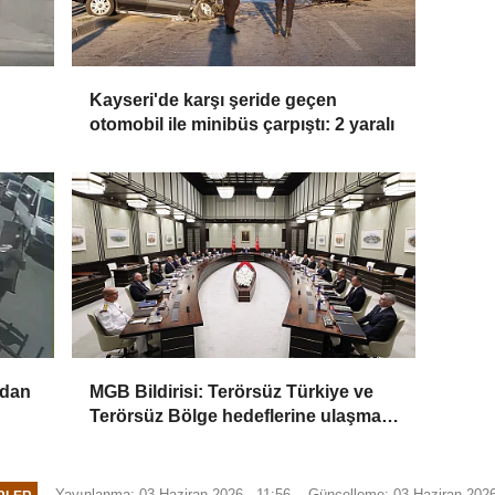
Kayseri'de karşı şeride geçen
otomobil ile minibüs çarpıştı: 2 yaralı
ndan
MGB Bildirisi: Terörsüz Türkiye ve
Terörsüz Bölge hedeflerine ulaşma
yolunda kaydedilen ilerlemeler ele
alındı
Yayınlanma: 03 Haziran 2026 - 11:56
Güncelleme: 03 Haziran 2026