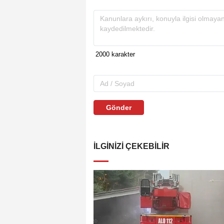
Gönder
İLGINIZI ÇEKEBILIR