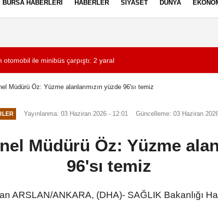
BURSA HABERLERI
HABERLER
SIYASET
DÜNYA
EKONO
ez Politikası
Kullanım Şartları
 otomobil ile minibüs çarpıştı: 2 yaralı
20:26
Gaziosmanpaşa'da
nel Müdürü Öz: Yüzme alanlarımızın yüzde 96'sı temiz
Yayınlanma: 03 Haziran 2026 - 12:01
Güncelleme: 03 Haziran 2026
RLER
enel Müdürü Öz: Yüzme alan
96'sı temiz
an ARSLAN/ANKARA, (DHA)- SAĞLIK Bakanlığı Halk