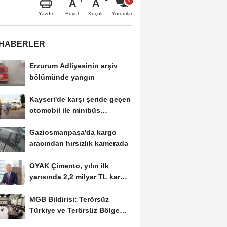
A
A
Büyüt
Küçült
Yazdır
Yorumlar
 HABERLER
Erzurum Adliyesinin arşiv
bölümünde yangın
Kayseri'de karşı şeride geçen
otomobil ile minibüs
çarpıştı:...
Gaziosmanpaşa'da kargo
aracından hırsızlık kamerada
OYAK Çimento, yılın ilk
yarısında 2,2 milyar TL kar
elde etti
MGB Bildirisi: Terörsüz
Türkiye ve Terörsüz Bölge
hedeflerine ulaşma...