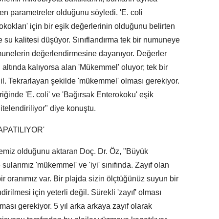
len parametreler olduğunu söyledi. 'E. coli
okokları' için bir eşik değerlerinin olduğunu belirten
e su kalitesi düşüyor. Sınıflandırma tek bir numuneye
unelerin değerlendirmesine dayanıyor. Değerler
in altında kalıyorsa alan 'Mükemmel' oluyor; tek bir
ğil. Tekrarlayan şekilde 'mükemmel' olması gerekiyor.
riğinde 'E. coli' ve 'Bağırsak Enterokoku' eşik
itelendiriliyor" diye konuştu.
APATILIYOR'
temiz olduğunu aktaran Doç. Dr. Öz, "Büyük
sularımız 'mükemmel' ve 'iyi' sınıfında. Zayıf olan
bir oranımız var. Bir plajda sizin ölçtüğünüz suyun bir
dirilmesi için yeterli değil. Sürekli 'zayıf' olması
ası gerekiyor. 5 yıl arka arkaya zayıf olarak