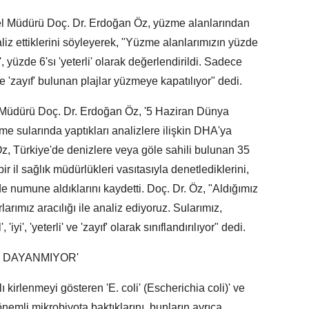
l Müdürü Doç. Dr. Erdoğan Öz, yüzme alanlarından
liz ettiklerini söyleyerek, "Yüzme alanlarımızın yüzde
, yüzde 6'sı 'yeterli' olarak değerlendirildi. Sadece
te 'zayıf' bulunan plajlar yüzmeye kapatılıyor" dedi.
 Müdürü Doç. Dr. Erdoğan Öz, '5 Haziran Dünya
e sularında yaptıkları analizlere ilişkin DHA'ya
, Türkiye'de denizlere veya göle sahili bulunan 35
 il sağlık müdürlükleri vasıtasıyla denetlediklerini,
e numune aldıklarını kaydetti. Doç. Dr. Öz, "Aldığımız
rımız aracılığı ile analiz ediyoruz. Sularımız,
i', 'yeterli' ve 'zayıf' olarak sınıflandırılıyor" dedi.
 DAYANMIYOR'
kirlenmeyi gösteren 'E. coli' (Escherichia coli)' ve
önemli mikrobiyota baktıklarını, bunların ayrıca