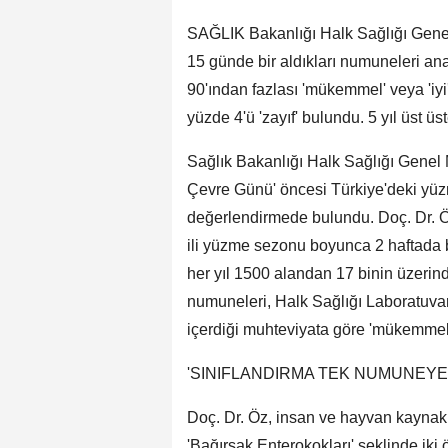
SAĞLIK Bakanlığı Halk Sağlığı Gene
15 günde bir aldıkları numuneleri ana
90'ından fazlası 'mükemmel' veya 'iyi'
yüzde 4'ü 'zayıf' bulundu. 5 yıl üst üs
Sağlık Bakanlığı Halk Sağlığı Genel
Çevre Günü' öncesi Türkiye'deki yüzm
değerlendirmede bulundu. Doç. Dr. Öz
ili yüzme sezonu boyunca 2 haftada bir
her yıl 1500 alandan 17 binin üzerind
numuneleri, Halk Sağlığı Laboratuvarla
içerdiği muhteviyata göre 'mükemmel', 'iy
'SINIFLANDIRMA TEK NUMUNEYE
Doç. Dr. Öz, insan ve hayvan kaynaklı 
'Bağırsak Enterokokları' şeklinde iki 