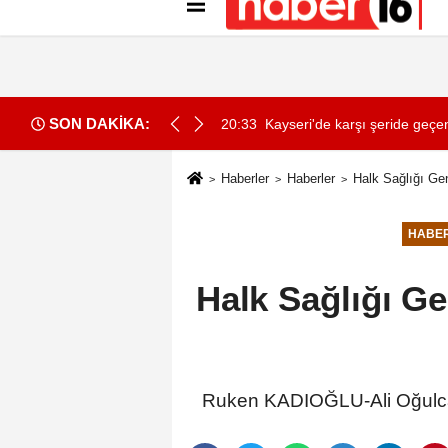
Künye
İletişim
Gizlilik İlkeleri
Çer
SON DAKİKA:
angın
20:33
Kayseri'de karşı şeride geçen
Haberler
Haberler
Halk Sağlığı Ge
HABE
Halk Sağlığı G
Ruken KADIOĞLU-Ali Oğulc