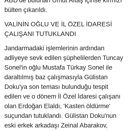
ABD'de bulunan Umut Altaş içinse kırmızı
bülten çıkarıldı.
VALİNİN OĞLU VE İL ÖZEL İDARESİ
ÇALIŞANI TUTUKLANDI
Jandarmadaki işlemlerinin ardından
adliyeye sevk edilen şüphelilerden Tuncay
Sonel'in oğlu Mustafa Türkay Sonel ile
daraltılmış baz çalışmasıyla Gülistan
Doku'ya son teması bulunduğu tespit
edilen ve o dönem İl Özel İdaresi çalışanı
olan Erdoğan Elaldı, 'Kasten öldürme'
suçundan tutuklandı. Gülistan Doku'nun
eski erkek arkadaşı Zeinal Abarakov,