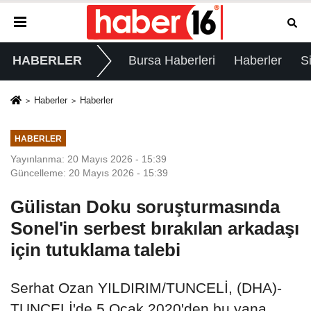
HABERLER
Bursa Haberleri
Haberler
S
Haberler
Haberler
HABERLER
Yayınlanma: 20 Mayıs 2026 - 15:39
Güncelleme: 20 Mayıs 2026 - 15:39
Gülistan Doku soruşturmasında
Sonel'in serbest bırakılan arkadaşı
için tutuklama talebi
Serhat Ozan YILDIRIM/TUNCELİ, (DHA)-
TUNCELİ'de 5 Ocak 2020'den bu yana