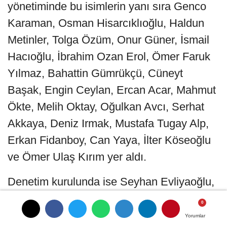
yönetiminde bu isimlerin yanı sıra Genco
Karaman, Osman Hisarcıklıoğlu, Haldun
Metinler, Tolga Özüm, Onur Güner, İsmail
Hacıoğlu, İbrahim Ozan Erol, Ömer Faruk
Yılmaz, Bahattin Gümrükçü, Cüneyt
Başak, Engin Ceylan, Ercan Acar, Mahmut
Ökte, Melih Oktay, Oğulkan Avcı, Serhat
Akkaya, Deniz Irmak, Mustafa Tugay Alp,
Erkan Fidanboy, Can Yaya, İlter Köseoğlu
ve Ömer Ulaş Kırım yer aldı.
Denetim kurulunda ise Seyhan Evliyaoğlu,
Ahmet Kayalarlı, Nazım Erman Perk, Ali
Ayhan Başeğmez, Ali Yaramışlı ve Ertuğ
Yorumlar
Yorumlar