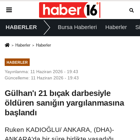
HABERLER
Bursa Haberleri
Haberler
S
Haberler
Haberler
HABERLER
Yayınlanma: 11 Haziran 2026 - 19:43
Güncelleme: 11 Haziran 2026 - 19:43
Gülhan'ı 21 bıçak darbesiyle
öldüren sanığın yargılanmasına
başlandı
Ruken KADIOĞLU/ ANKARA, (DHA)-
ANKARA'da bir süre birlikte yaşadığı