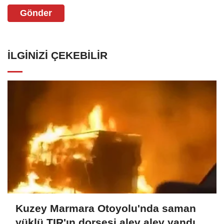
Gönder
İLGINIZI ÇEKEBILIR
Kuzey Marmara Otoyolu'nda saman
yüklü TIR'ın dorsesi alev alev yandı