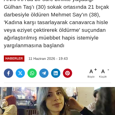
Gülhan Taş'ı (30) sokak ortasında 21 bıçak
darbesiyle öldüren Mehmet Say'ın (38),
'Kadına karşı tasarlayarak canavarca hisle
veya eziyet çektirerek öldürme' suçundan
ağırlaştırılmış müebbet hapis istemiyle
yargılanmasına başlandı
11 Haziran 2026 - 19:43
HABERLER
A
A
Büyüt
Küçült