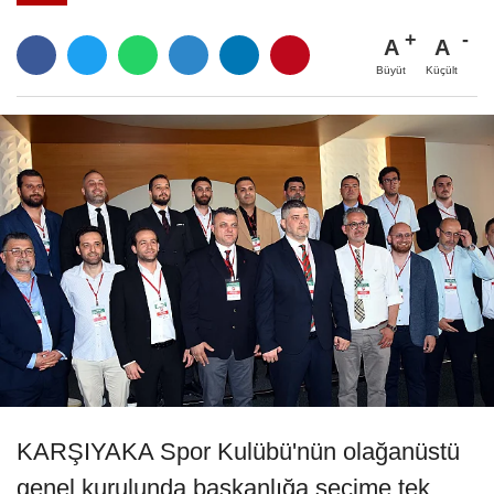
A
A
Büyüt
Küçült
KARŞIYAKA Spor Kulübü'nün olağanüstü
genel kurulunda başkanlığa seçime tek