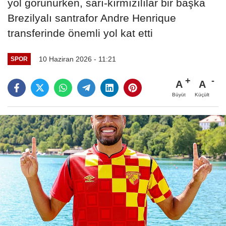
yol görünürken, sarı-kırmızılılar bir başka
Brezilyalı santrafor Andre Henrique
transferinde önemli yol kat etti
10 Haziran 2026 - 11:21
SPOR
A
A
Büyüt
Küçült