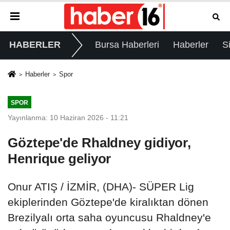
HABERLER
Bursa Haberleri
Haberler
S
Haberler
Spor
SPOR
Yayınlanma: 10 Haziran 2026 - 11:21
Göztepe'de Rhaldney gidiyor,
Henrique geliyor
Onur ATIŞ / İZMİR, (DHA)- SÜPER Lig
ekiplerinden Göztepe'de kiralıktan dönen
Brezilyalı orta saha oyuncusu Rhaldney'e