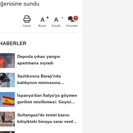
beğenisine sundu
A
A
Büyüt
Küçült
Yazdır
Yorumlar
 HABERLER
Depoda çıkan yangın
apartmana sıçradı
Sazlıbosna Barajı'nda
balıkçının misinasına
dolanan karabatak...
İspanya'dan İtalya'ya göçmen
gerilimi misillemesi: Geçici...
Sultangazi'de temel kazısı
bitişikteki binaya zarar verdi;
bina...