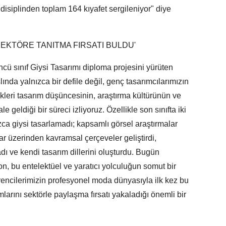
isiplinden toplam 164 kıyafet sergileniyor" diye
SEKTÖRE TANITMA FIRSATI BULDU'
cü sınıf Giysi Tasarımı diploma projesini yürüten
nda yalnızca bir defile değil, genç tasarımcılarımızın
rdikleri tasarım düşüncesinin, araştırma kültürünün ve
e geldiği bir süreci izliyoruz. Özellikle son sınıfta iki
a giysi tasarlamadı; kapsamlı görsel araştırmalar
lar üzerinden kavramsal çerçeveler geliştirdi,
ı ve kendi tasarım dillerini oluşturdu. Bugün
 bu entelektüel ve yaratıcı yolculuğun somut bir
ğrencilerimizin profesyonel moda dünyasıyla ilk kez bu
larını sektörle paylaşma fırsatı yakaladığı önemli bir