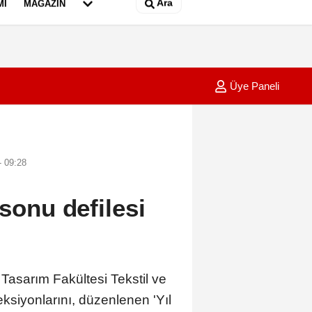
Ara
MI
MAGAZIN
Üye Paneli
ya göçmen gerilimi misillemesi: Geçici sınır kontrolleri başlatılıyor
13:07
Sultang
 09:28
 sonu defilesi
sarım Fakültesi Tekstil ve
eksiyonlarını, düzenlenen 'Yıl