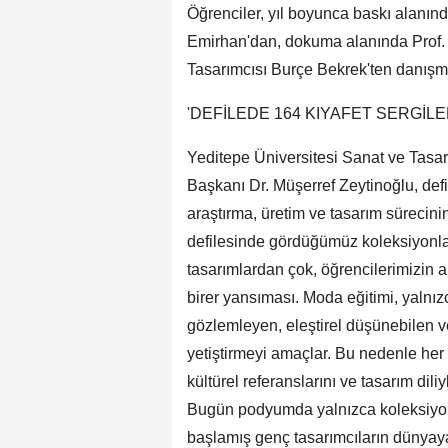
Öğrenciler, yıl boyunca baskı alanı
Emirhan'dan, dokuma alanında Prof. 
Tasarımcısı Burçe Bekrek'ten danışman
'DEFİLEDE 164 KIYAFET SERGİLE
Yeditepe Üniversitesi Sanat ve Tasa
Başkanı Dr. Müşerref Zeytinoğlu, defi
araştırma, üretim ve tasarım sürecini
defilesinde gördüğümüz koleksiyonlar,
tasarımlardan çok, öğrencilerimizin 
birer yansıması. Moda eğitimi, yalnızc
gözlemleyen, eleştirel düşünebilen ve
yetiştirmeyi amaçlar. Bu nedenle her
kültürel referanslarını ve tasarım dili
Bugün podyumda yalnızca koleksiyonla
başlamış genç tasarımcıların dünyaya 