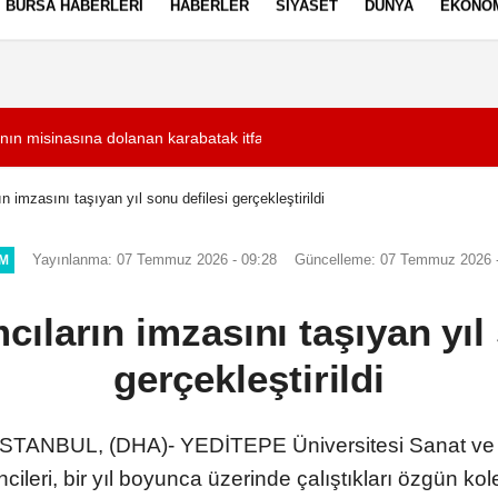
BURSA HABERLERI
HABERLER
SIYASET
DÜNYA
EKONO
ez Politikası
Kullanım Şartları
nın misinasına dolanan karabatak itfaiye ekiplerince kurtarıldı
13:09
İspanya'dan İtalya'
n imzasını taşıyan yıl sonu defilesi gerçekleştirildi
Yayınlanma: 07 Temmuz 2026 - 09:28
Güncelleme: 07 Temmuz 2026 -
IM
ıların imzasını taşıyan yıl
gerçekleştirildi
TANBUL, (DHA)- YEDİTEPE Üniversitesi Sanat ve Ta
eri, bir yıl boyunca üzerinde çalıştıkları özgün kol