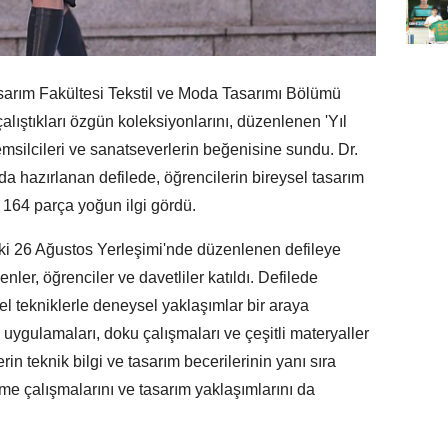
arım Fakültesi Tekstil ve Moda Tasarımı Bölümü
çalıştıkları özgün koleksiyonlarını, düzenlenen 'Yıl
msilcileri ve sanatseverlerin beğenisine sundu. Dr.
 hazırlanan defilede, öğrencilerin bireysel tasarım
 164 parça yoğun ilgi gördü.
eki 26 Ağustos Yerleşimi'nde düzenlenen defileye
ler, öğrenciler ve davetliler katıldı. Defilede
l tekniklerle deneysel yaklaşımlar bir araya
lıp uygulamaları, doku çalışmaları ve çeşitli materyaller
rin teknik bilgi ve tasarım becerilerinin yanı sıra
rme çalışmalarını ve tasarım yaklaşımlarını da