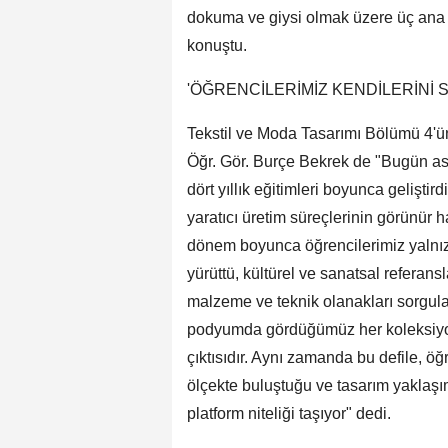
dokuma ve giysi olmak üzere üç ana d
konuştu.
'ÖĞRENCİLERİMİZ KENDİLERİNİ 
Tekstil ve Moda Tasarımı Bölümü 4'ün
Öğr. Gör. Burçe Bekrek de "Bugün aslı
dört yıllık eğitimleri boyunca gelişti
yaratıcı üretim süreçlerinin görünür hal
dönem boyunca öğrencilerimiz yalnızc
yürüttü, kültürel ve sanatsal referans
malzeme ve teknik olanakları sorgulad
podyumda gördüğümüz her koleksiyon,
çıktısıdır. Aynı zamanda bu defile, ö
ölçekte buluştuğu ve tasarım yaklaşım
platform niteliği taşıyor" dedi.