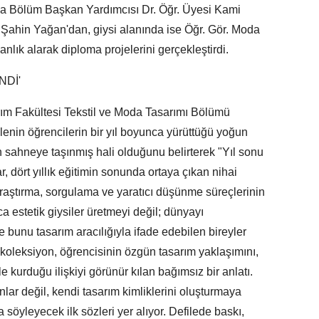
nda Bölüm Başkan Yardımcısı Dr. Öğr. Üyesi Kami
Şahin Yağan'dan, giysi alanında ise Öğr. Gör. Moda
lık alarak diploma projelerini gerçekleştirdi.
NDİ'
rım Fakültesi Tekstil ve Moda Tasarımı Bölümü
lenin öğrencilerin bir yıl boyunca yürüttüğü yoğun
n sahneye taşınmış hali olduğunu belirterek "Yıl sonu
 dört yıllık eğitimin sonunda ortaya çıkan nihai
araştırma, sorgulama ve yaratıcı düşünme süreçlerinin
a estetik giysiler üretmeyi değil; dünyayı
 bunu tasarım aracılığıyla ifade edebilen bireyler
 koleksiyon, öğrencisinin özgün tasarım yaklaşımını,
yle kurduğu ilişkiyi görünür kılan bağımsız bir anlatı.
r değil, kendi tasarım kimliklerini oluşturmaya
söyleyecek ilk sözleri yer alıyor. Defilede baskı,