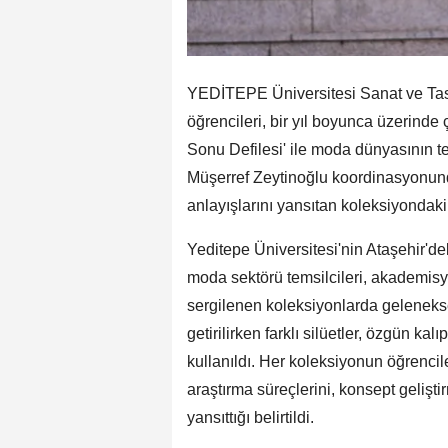
YEDİTEPE Üniversitesi Sanat ve Tas
öğrencileri, bir yıl boyunca üzerinde 
Sonu Defilesi' ile moda dünyasının te
Müşerref Zeytinoğlu koordinasyonunda
anlayışlarını yansıtan koleksiyondaki
Yeditepe Üniversitesi'nin Ataşehir'd
moda sektörü temsilcileri, akademisyen
sergilenen koleksiyonlarda gelenekse
getirilirken farklı silüetler, özgün ka
kullanıldı. Her koleksiyonun öğrencile
araştırma süreçlerini, konsept gelişti
yansıttığı belirtildi.