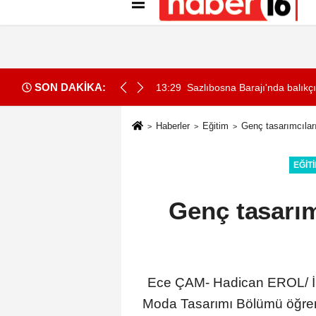
Künye
İletişim
Gizlilik İlkeleri
Çer
SON DAKİKA:
ı
13:29
Sazlıbosna Barajı'nda balıkçı
Haberler
Eğitim
Genç tasarımcıları
EĞIT
Genç tasarımc
Ece ÇAM- Hadican EROL/ İS
Moda Tasarımı Bölümü öğrencil