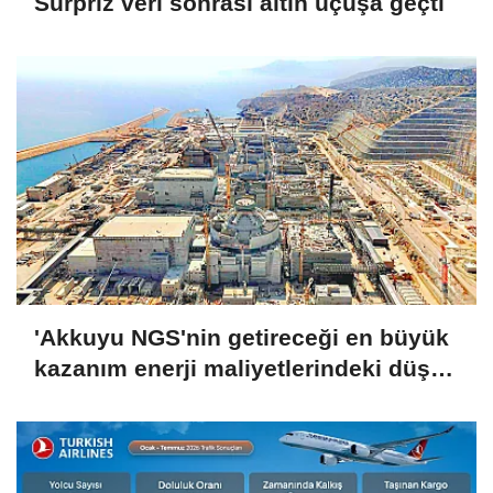
Sürpriz veri sonrası altın uçuşa geçti
'Akkuyu NGS'nin getireceği en büyük
kazanım enerji maliyetlerindeki düşüş
olacak'