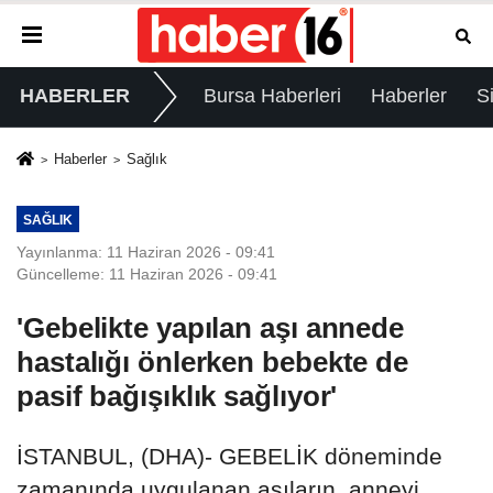
HABERLER
Bursa Haberleri
Haberler
S
Haberler
Sağlık
SAĞLIK
Yayınlanma: 11 Haziran 2026 - 09:41
Güncelleme: 11 Haziran 2026 - 09:41
'Gebelikte yapılan aşı annede
hastalığı önlerken bebekte de
pasif bağışıklık sağlıyor'
İSTANBUL, (DHA)- GEBELİK döneminde
zamanında uygulanan aşıların, anneyi