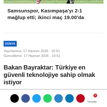
Samsunspor, Kasımpaşa'yı 2-1
mağlup etti; ikinci maç 19.00'da
DÜNYA
Yayınlanma: 17 Haziran 2026 - 10:51
Güncelleme: 17 Haziran 2026 - 10:51
Bakan Bayraktar: Türkiye en
güvenli teknolojiye sahip olmak
istiyor
ROMANYA, (DHA) - ENERJİ ve Tabii
Kaynaklar Bakanı Alparslan Bayraktar,
Yorumlar
Yorumlar
Yorumlar
Yorumlar