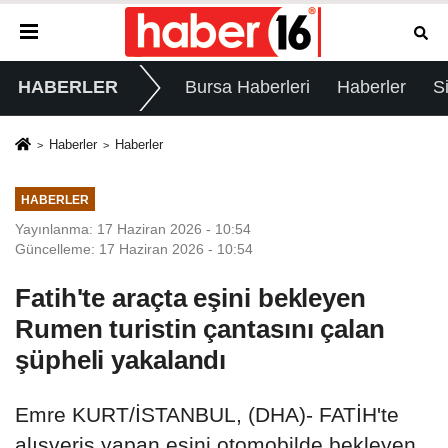
HABERLER
Bursa Haberleri
Haberler
S
Haberler
Haberler
HABERLER
Yayınlanma: 17 Haziran 2026 - 10:54
Güncelleme: 17 Haziran 2026 - 10:54
Fatih'te araçta eşini bekleyen
Rumen turistin çantasını çalan
şüpheli yakalandı
Emre KURT/İSTANBUL, (DHA)- FATİH'te
alışveriş yapan eşini otomobilde bekleyen