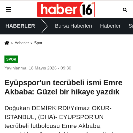
HABERLER
Bursa Haberleri
Haberler
S
Haberler
Spor
SPOR
Yayınlanma: 18 Mayıs 2026 - 09:30
Eyüpspor'un tecrübeli ismi Emre
Akbaba: Güzel bir hikaye yazdık
Doğukan DEMİRKIRDI/Yılmaz OKUR-
İSTANBUL, (DHA)- EYÜPSPOR'UN
tecrübeli futbolcusu Emre Akbaba,