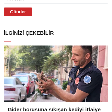
Gönder
İLGINIZI ÇEKEBILIR
Gider borusuna sıkışan kediyi itfaiye