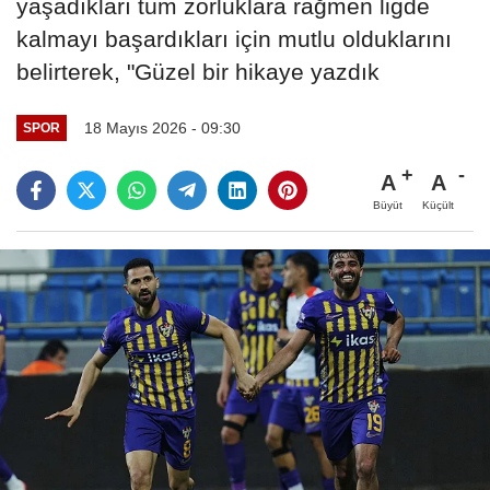
yaşadıkları tüm zorluklara rağmen ligde
kalmayı başardıkları için mutlu olduklarını
belirterek, "Güzel bir hikaye yazdık
18 Mayıs 2026 - 09:30
SPOR
A
A
Büyüt
Küçült