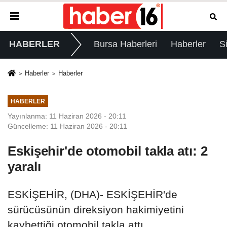
HABERLER
Bursa Haberleri
Haberler
S
Haberler
Haberler
HABERLER
Yayınlanma: 11 Haziran 2026 - 20:11
Güncelleme: 11 Haziran 2026 - 20:11
Eskişehir'de otomobil takla atı: 2
yaralı
ESKİŞEHİR, (DHA)- ESKİŞEHİR'de
sürücüsünün direksiyon hakimiyetini
kaybettiği otomobil takla attı