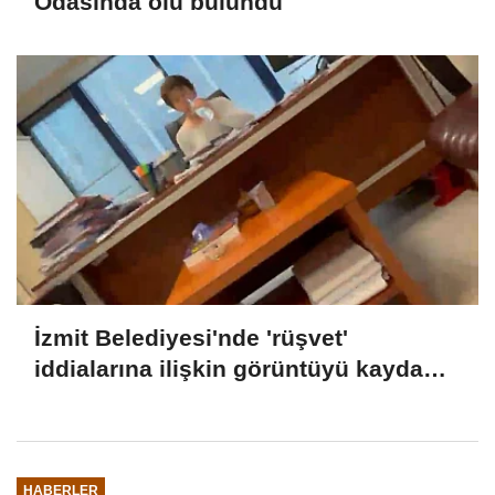
Odasında ölü bulundu
İzmit Belediyesi'nde 'rüşvet'
iddialarına ilişkin görüntüyü kayda
alan Emre Can Özkar'ın ifadesi ortaya
çıktı
HABERLER