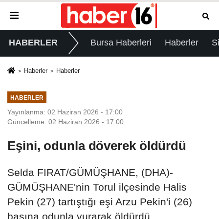
HABERLER
Bursa Haberleri
Haberler
S
Haberler
Haberler
HABERLER
Yayınlanma: 02 Haziran 2026 - 17:00
Güncelleme: 02 Haziran 2026 - 17:00
Eşini, odunla döverek öldürdü
Selda FIRAT/GÜMÜŞHANE, (DHA)-
GÜMÜŞHANE'nin Torul ilçesinde Halis
Pekin (27) tartıştığı eşi Arzu Pekin'i (26)
başına odunla vurarak öldürdü