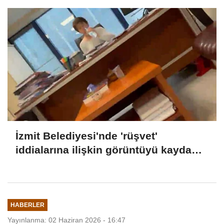
İzmit Belediyesi'nde 'rüşvet'
iddialarına ilişkin görüntüyü kayda
alan Emre Can Özkar'ın ifadesi ortaya
çıktı
HABERLER
Yayınlanma: 02 Haziran 2026 - 16:47