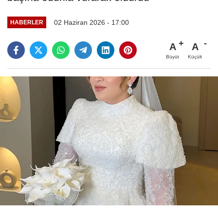
02 Haziran 2026 - 17:00
HABERLER
A
A
Büyüt
Küçült