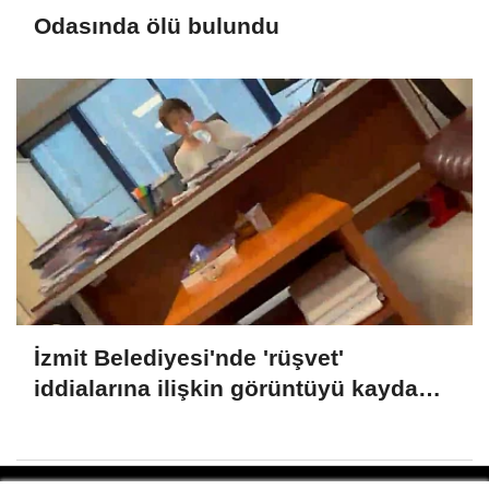
Odasında ölü bulundu
İzmit Belediyesi'nde 'rüşvet'
iddialarına ilişkin görüntüyü kayda
alan Emre Can Özkar'ın ifadesi ortaya
çıktı