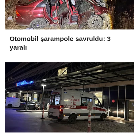
Otomobil şarampole savruldu: 3
yaralı