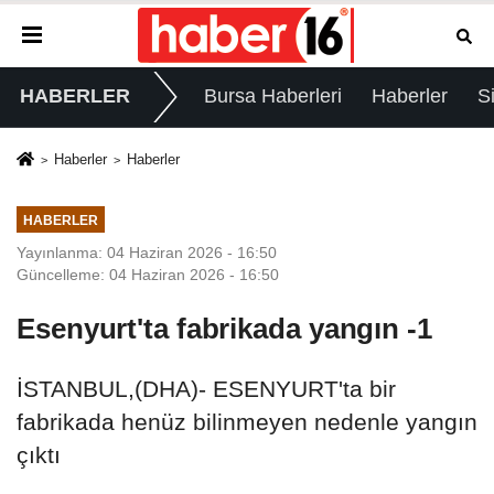
HABERLER
Bursa Haberleri
Haberler
S
Haberler
Haberler
HABERLER
Yayınlanma: 04 Haziran 2026 - 16:50
Güncelleme: 04 Haziran 2026 - 16:50
Esenyurt'ta fabrikada yangın -1
İSTANBUL,(DHA)- ESENYURT'ta bir
fabrikada henüz bilinmeyen nedenle yangın
çıktı