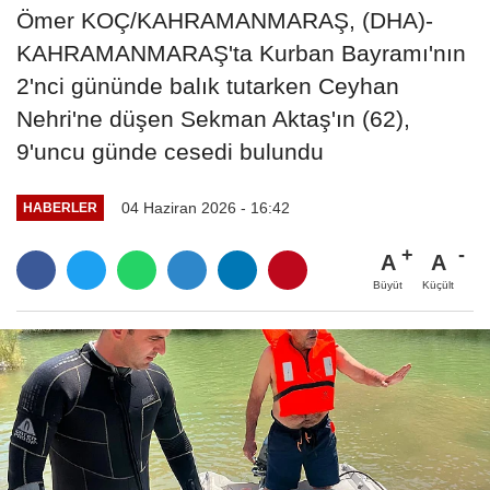
Ömer KOÇ/KAHRAMANMARAŞ, (DHA)-
KAHRAMANMARAŞ'ta Kurban Bayramı'nın
2'nci gününde balık tutarken Ceyhan
Nehri'ne düşen Sekman Aktaş'ın (62),
9'uncu günde cesedi bulundu
04 Haziran 2026 - 16:42
HABERLER
A
A
Büyüt
Küçült