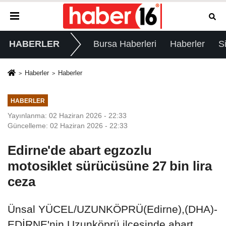
HABERLER
Bursa Haberleri
Haberler
S
Haberler
Haberler
HABERLER
Yayınlanma: 02 Haziran 2026 - 22:33
Güncelleme: 02 Haziran 2026 - 22:33
Edirne'de abart egzozlu
motosiklet sürücüsüne 27 bin lira
ceza
Ünsal YÜCEL/UZUNKÖPRÜ(Edirne),(DHA)-
EDİRNE'nin Uzunköprü ilçesinde abart