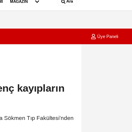
Ara
MI
MAGAZIN
Üye Paneli
2028 Olimpiyatları'nda modern pentatlonda büyük başarılar elde edec
17:47
Bakan 
nç kayıpların
a Sökmen Tıp Fakültesi'nden