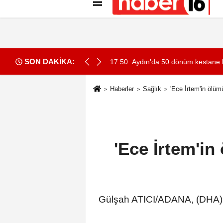
Künye
İletişim
Gizlilik İlkeleri
Çer
SON DAKİKA:
17:50
Aydın'da 50 dönüm kestane 
Haberler
Sağlık
'Ece İrtem'in ölüm
'Ece İrtem'i
Gülşah ATICI/ADANA, (DHA)-