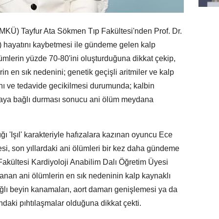
KÜ) Tayfur Ata Sökmen Tıp Fakültesi'nden Prof. Dr.
) hayatını kaybetmesi ile gündeme gelen kalp
ümlerin yüzde 70-80'ini oluşturduğuna dikkat çekip,
rin en sık nedenini; genetik geçişli aritmiler ve kalp
anı ve tedavide gecikilmesi durumunda; kalbin
maya bağlı durması sonucu ani ölüm meydana
ığı 'Işıl' karakteriyle hafızalara kazınan oyuncu Ece
esi, son yıllardaki ani ölümleri bir kez daha gündeme
akültesi Kardiyoloji Anabilim Dalı Öğretim Üyesi
anan ani ölümlerin en sık nedeninin kalp kaynaklı
ağlı beyin kanamaları, aort damarı genişlemesi ya da
ındaki pıhtılaşmalar olduğuna dikkat çekti.