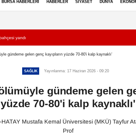
BURSA HABERLERI
HABERLER
SIYASET
DÜNYA
EKONO
ez Politikası
Kullanım Şartları
bahçesi yandı
17:50
Hamza Yerlikaya: 
üyle gündeme gelen genç kayıpların yüzde 70-80'i kalp kaynaklı'
Yayınlanma: 17 Haziran 2026 - 09:20
SAĞLIK
n ölümüyle gündeme gelen ge
yüzde 70-80'i kalp kaynaklı'
HATAY Mustafa Kemal Üniversitesi (MKÜ) Tayfur At
Prof