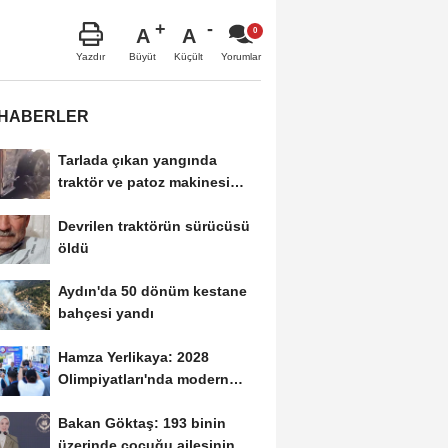
A
A
Büyüt
Küçült
Yazdır
Yorumlar
 HABERLER
Tarlada çıkan yangında
traktör ve patoz makinesi
yandı
Devrilen traktörün sürücüsü
öldü
Aydın'da 50 dönüm kestane
bahçesi yandı
Hamza Yerlikaya: 2028
Olimpiyatları'nda modern
pentatlonda büyük...
Bakan Göktaş: 193 binin
üzerinde çocuğu ailesinin