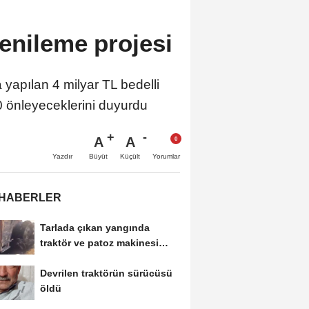
enileme projesi
pılan 4 milyar TL bedelli
0 önleyeceklerini duyurdu
A
A
Büyüt
Küçült
Yazdır
Yorumlar
 HABERLER
Tarlada çıkan yangında
traktör ve patoz makinesi
yandı
Devrilen traktörün sürücüsü
öldü