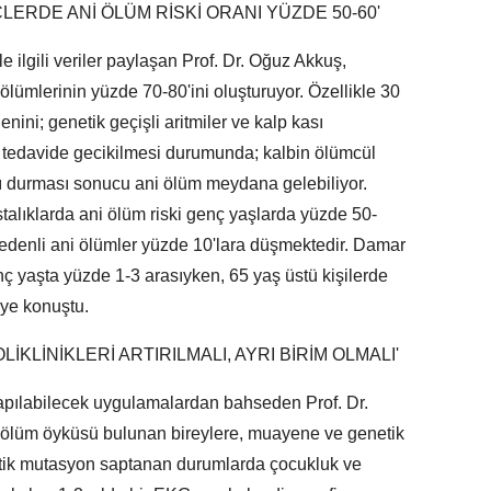
LERDE ANİ ÖLÜM RİSKİ ORANI YÜZDE 50-60'
e ilgili veriler paylaşan Prof. Dr. Oğuz Akkuş,
ölümlerinin yüzde 70-80'ini oluşturuyor. Özellikle 30
enini; genetik geçişli aritmiler ve kalp kası
ve tedavide gecikilmesi durumunda; kalbin ölümcül
ı durması sonucu ani ölüm meydana gelebiliyor.
stalıklarda ani ölüm riski genç yaşlarda yüzde 50-
 nedenli ani ölümler yüzde 10'lara düşmektedir. Damar
genç yaşta yüzde 1-3 arasıyken, 65 yaş üstü kişilerde
iye konuştu.
LİKLİNİKLERİ ARTIRILMALI, AYRI BİRİM OLMALI'
yapılabilecek uygulamalardan bahseden Prof. Dr.
 ölüm öyküsü bulunan bireylere, muayene ve genetik
etik mutasyon saptanan durumlarda çocukluk ve