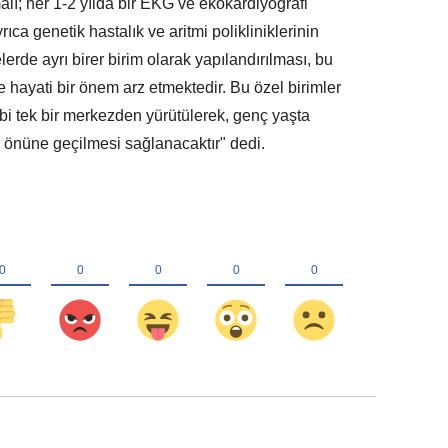
ı; her 1-2 yılda bir EKG ve ekokardiyografi
ıca genetik hastalık ve aritmi polikliniklerinin
erde ayrı birer birim olarak yapılandırılması, bu
e hayati bir önem arz etmektedir. Bu özel birimler
kibi tek bir merkezden yürütülerek, genç yaşta
 önüne geçilmesi sağlanacaktır" dedi.