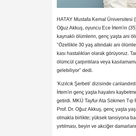
HATAY Mustafa Kemal Üniversitesi (M
Oğuz Akkuş, oyuncu Ece İrtem'in (35
kaynaklı ölümlerin, genç yaşta ani öl
"Özellikle 30 yaş altındaki ani ölümle
kası hastalıkları olarak görüyoruz. T
ölümcül çarpıntılara veya kasılama
gelebiliyor" dedi.
'Kızılcık Şerbeti' dizisinde canlandırd
İrtem'in genç yaşta hayatını kaybetm
getirdi. MKÜ Tayfur Ata Sökmen Tıp F
Prof. Dr. Oğuz Akkuş, genç yaşta yaş
olmakla birlikte; yüksek tansiyona b
yırtılması, beyin ve akciğer damarlar