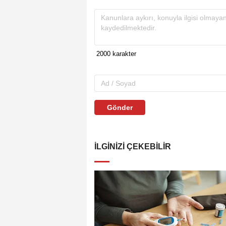
Gönder
İLGINIZI ÇEKEBILIR