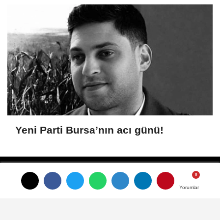
Yeni Parti Bursa’nın acı günü!
Yorumlar
Yorumlar
Künye
İletişim
Gizlilik İlkeleri
Çerez Politikası
Kullanım Şartları