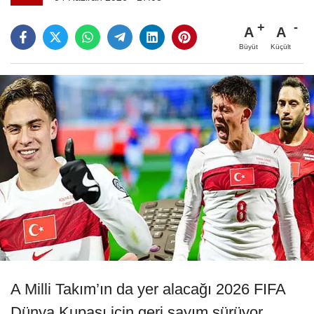
A
A
Büyüt
Küçült
A Milli Takım’ın da yer alacağı 2026 FIFA
Dünya Kupası için geri sayım sürüyor.