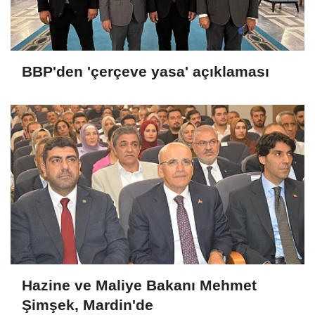
BBP'den 'çerçeve yasa' açıklaması
Hazine ve Maliye Bakanı Mehmet
Şimşek, Mardin'de