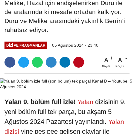
Melike, Hazal için endişelenirken Duru ile
de aralarında ki mesafe ortadan kalkıyor.
Duru ve Melike arasındaki yakınlık Berrin’i
rahatsız ediyor.
05 Ağustos 2024 - 23:40
DIZI VE FRAGMANLAR
A
A
Büyüt
Küçült
Yalan 9. bölüm full izle!
dizisinin 9.
Yalan
yeni bölüm full tek parça, bu akşam 5
Ağustos 2024 Pazartesi yayınlandı.
Yalan
yine peş pee gelişen olaylar ile
dizisi