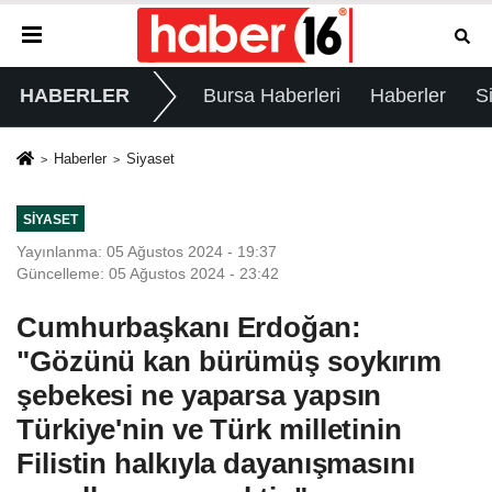
HABERLER
Bursa Haberleri
Haberler
S
Haberler
Siyaset
SIYASET
Yayınlanma: 05 Ağustos 2024 - 19:37
Güncelleme: 05 Ağustos 2024 - 23:42
Cumhurbaşkanı Erdoğan:
"Gözünü kan bürümüş soykırım
şebekesi ne yaparsa yapsın
Türkiye'nin ve Türk milletinin
Filistin halkıyla dayanışmasını