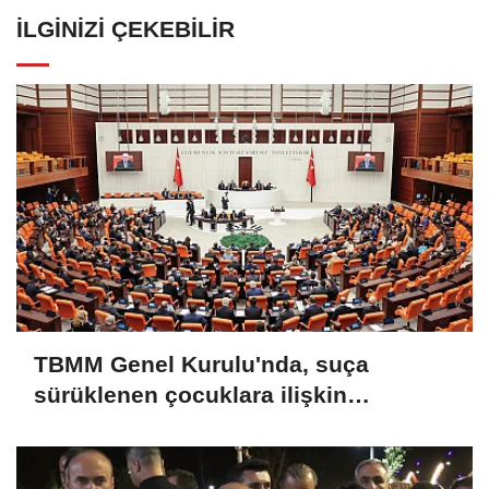
İLGINIZI ÇEKEBILIR
TBMM Genel Kurulu'nda, suça
sürüklenen çocuklara ilişkin
düzenlemeleri de içeren teklifin 6
maddesi kabul edildi