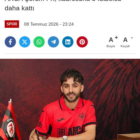
daha kattı
08 Temmuz 2026 - 23:24
SPOR
A
A
Büyüt
Küçült