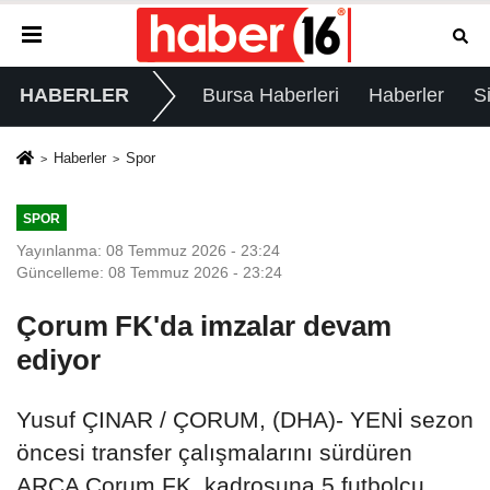
HABERLER
Bursa Haberleri
Haberler
S
Haberler
Spor
SPOR
Yayınlanma: 08 Temmuz 2026 - 23:24
Güncelleme: 08 Temmuz 2026 - 23:24
Çorum FK'da imzalar devam
ediyor
Yusuf ÇINAR / ÇORUM, (DHA)- YENİ sezon
öncesi transfer çalışmalarını sürdüren
ARCA Çorum FK, kadrosuna 5 futbolcu