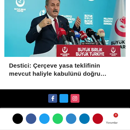
Destici: Çerçeve yasa teklifinin
mevcut haliyle kabulünü doğru
bulmuyoruz
Künye
İletişim
Gizlilik İlkeleri
Çerez Politikası
Yorumlar
Yorumlar
Kullanım Şartları