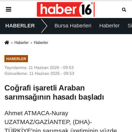
HABERLER
Bursa Haberleri
Haberler
S
Haberler
Haberler
HABERLER
Yayınlanma: 11 Haziran 2026 - 09:53
Güncelleme: 11 Haziran 2026 - 09:53
Coğrafi işaretli Araban
sarımsağının hasadı başladı
Ahmet ATMACA-Nuray
UZATMAZ/GAZİANTEP, (DHA)-
TÜRKİYE'nin sarımsak üretiminin yüzde