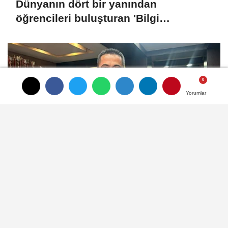
Dünyanın dört bir yanından
öğrencileri buluşturan 'Bilgi
Buzkıranı' seferi başladı
Yorumlar
Yorumlar
Kutlu: Üniversite tercihleri puana
göre değil, başarı sıralamasına göre
yapılmalı