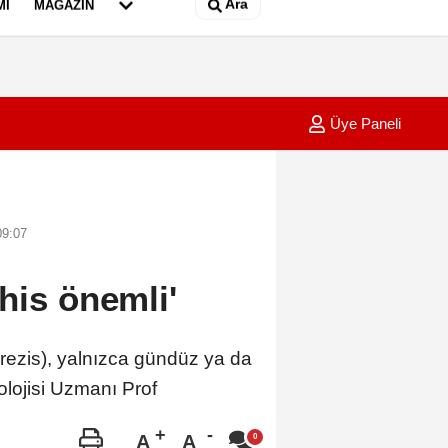
Ara
MI
MAGAZIN
Üye Paneli
'la ilk antrenmanına çıktı
21:08
Kayser
09:07
his önemli'
zis), yalnızca gündüz ya da
lojisi Uzmanı Prof
A
A