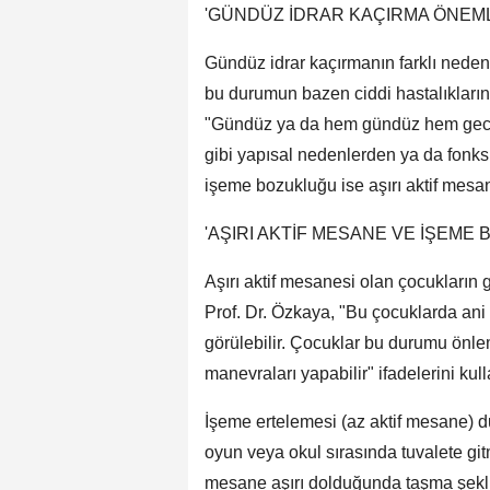
'GÜNDÜZ İDRAR KAÇIRMA ÖNEMLİ
Gündüz idrar kaçırmanın farklı nedenl
bu durumun bazen ciddi hastalıkların b
"Gündüz ya da hem gündüz hem gece 
gibi yapısal nedenlerden ya da fonks
işeme bozukluğu ise aşırı aktif mesan
'AŞIRI AKTİF MESANE VE İŞEME
Aşırı aktif mesanesi olan çocukların g
Prof. Dr. Özkaya, "Bu çocuklarda ani
görülebilir. Çocuklar bu durumu önl
manevraları yapabilir" ifadelerini kull
İşeme ertelemesi (az aktif mesane) 
oyun veya okul sırasında tuvalete gitm
mesane aşırı dolduğunda taşma şekli