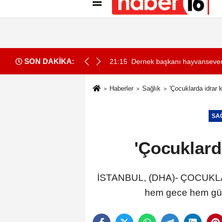
Künye
İletişim
Gizlilik İlkeleri
Çer
SON DAKİKA:
lette boğuldu
21:15
Dernek başkanı hayvansever Mu
Haberler
Sağlık
'Çocuklarda idrar 
SA
'Çocuklard
İSTANBUL, (DHA)- ÇOCUKLARDA
hem gece hem günd