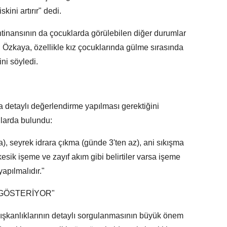
ini artırır" dedi.
tinansının da çocuklarda görülebilen diğer durumlar
r. Özkaya, özellikle kız çocuklarında gülme sırasında
ini söyledi.
a detaylı değerlendirme yapılması gerektiğini
ılarda bulundu:
a), seyrek idrara çıkma (günde 3'ten az), ani sıkışma
kesik işeme ve zayıf akım gibi belirtiler varsa işeme
apılmalıdır."
 GÖSTERİYOR"
ışkanlıklarının detaylı sorgulanmasının büyük önem