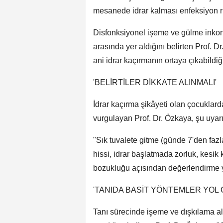
mesanede idrar kalması enfeksiyon risk
Disfonksiyonel işeme ve gülme inkon
arasında yer aldığını belirten Prof. D
ani idrar kaçırmanın ortaya çıkabildiğ
'BELİRTİLER DİKKATE ALINMALI'
İdrar kaçırma şikâyeti olan çocuklard
vurgulayan Prof. Dr. Özkaya, şu uyar
"Sık tuvalete gitme (günde 7'den fazl
hissi, idrar başlatmada zorluk, kesik 
bozukluğu açısından değerlendirme y
'TANIDA BASİT YÖNTEMLER YOL
Tanı sürecinde işeme ve dışkılama al