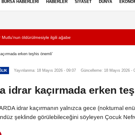
BURSA HABERLERI
HABERLER
SIYASET
DÜNYA
EKONO
ez Politikası
Kullanım Şartları
tlu'nun öldürülmesiyle ilgili ağabeyi ve 4 kişi tutuklandı
21:13
Salah, Trabzonspor
kaçırmada erken teşhis önemli'
Yayınlanma: 18 Mayıs 2026 - 09:07
Güncelleme: 18 Mayıs 2026 - 
ĞLIK
a idrar kaçırmada erken teş
 idrar kaçırmanın yalnızca gece (nokturnal enüre
üz şeklinde görülebileceğini söyleyen Çocuk Nefro