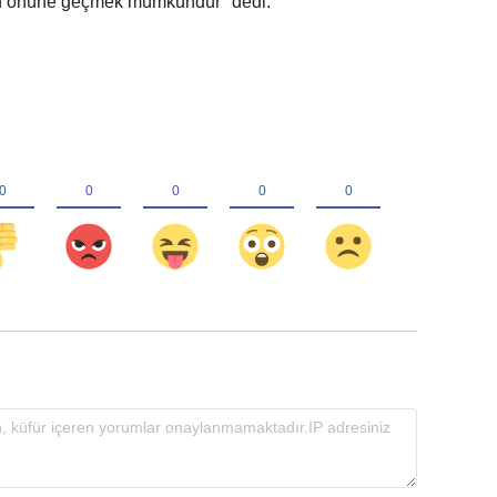
rın önüne geçmek mümkündür" dedi.