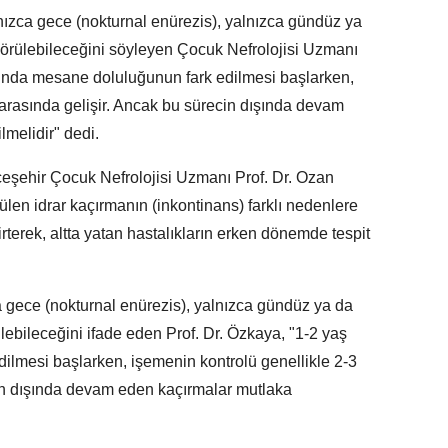
ca gece (nokturnal enürezis), yalnızca gündüz ya
rülebileceğini söyleyen Çocuk Nefrolojisi Uzmanı
sında mesane doluluğunun fark edilmesi başlarken,
 arasında gelişir. Ancak bu sürecin dışında devam
lmelidir" dedi.
hçeşehir Çocuk Nefrolojisi Uzmanı Prof. Dr. Ozan
en idrar kaçırmanın (inkontinans) farklı nedenlere
irterek, altta yatan hastalıkların erken dönemde tespit
 gece (nokturnal enürezis), yalnızca gündüz ya da
bileceğini ifade eden Prof. Dr. Özkaya, "1-2 yaş
ilmesi başlarken, işemenin kontrolü genellikle 2-3
cin dışında devam eden kaçırmalar mutlaka