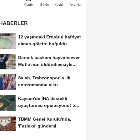
Büyüt
Küçült
Yazdır
Yorumlar
 HABERLER
12 yaşındaki Ertuğrul hafriyat
alınan gölette boğuldu
Dernek başkanı hayvansever
Mutlu'nun öldürülmesiyle
ilgili ağabeyi...
Salah, Trabzonspor'la ilk
antrenmanına çıktı
Kayseri'de İHA destekli
uyuşturucu operasyonu: 5
tutuklama
TBMM Genel Kurulu'nda,
'Fezleke' gündemi