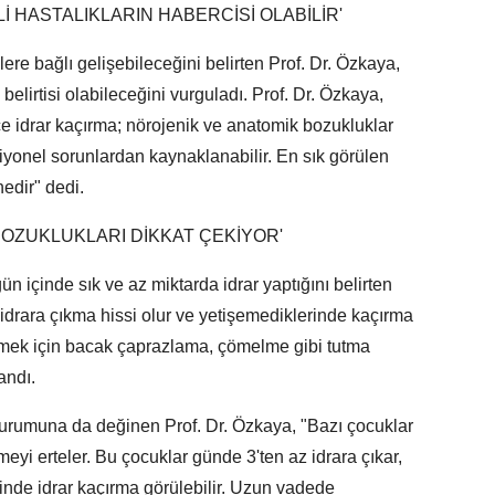
 HASTALIKLARIN HABERCİSİ OLABİLİR'
ere bağlı gelişebileceğini belirten Prof. Dr. Özkaya,
elirtisi olabileceğini vurguladı. Prof. Dr. Özkaya,
idrar kaçırma; nörojenik ve anatomik bozukluklar
iyonel sorunlardan kaynaklanabilir. En sık görülen
edir" dedi.
 BOZUKLUKLARI DİKKAT ÇEKİYOR'
ün içinde sık ve az miktarda idrar yaptığını belirten
 idrara çıkma hissi olur ve yetişemediklerinde kaçırma
emek için bacak çaprazlama, çömelme gibi tutma
andı.
durumuna da değinen Prof. Dr. Özkaya, "Bazı çocuklar
eyi erteler. Bu çocuklar günde 3'ten az idrara çıkar,
nde idrar kaçırma görülebilir. Uzun vadede