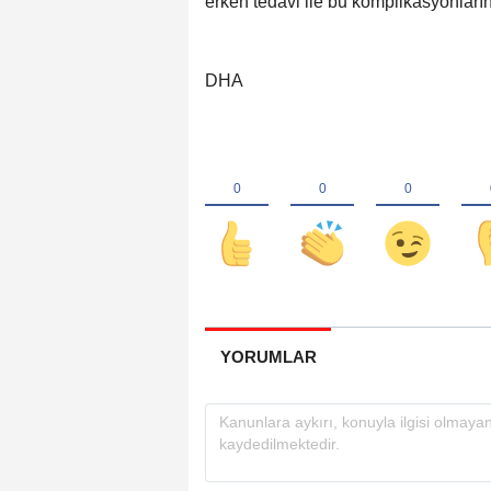
erken tedavi ile bu komplikasyonla
DHA
YORUMLAR