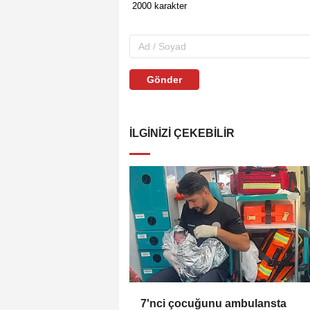
Gönder
İLGINIZI ÇEKEBILIR
7'nci çocuğunu ambulansta