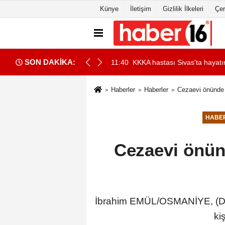
Künye
İletişim
Gizlilik İlkeleri
Çer
SON DAKİKA:
11:40
KKKA hastası Sivas'ta hayatın
Haberler
Haberler
Cezaevi önünde 2
HABE
Cezaevi önünd
İbrahim EMÜL/OSMANİYE, (DHA)
ki