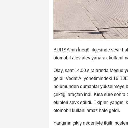
BURSA'nın İnegöl ilçesinde seyir h
otomobil alev alev yanarak kullanılm
Olay, saat 14.00 sıralarında Mesudi
geldi. Vedat A. yönetimindeki 16 BJE
bölümünden dumanlar yükselmeye baş
çektiği araçtan indi. Kısa süre sonra o
ekipleri sevk edildi. Ekipler, yangını
otomobil kullanılamaz hale geldi.
Yangının çıkış nedeniyle ilgili incelem