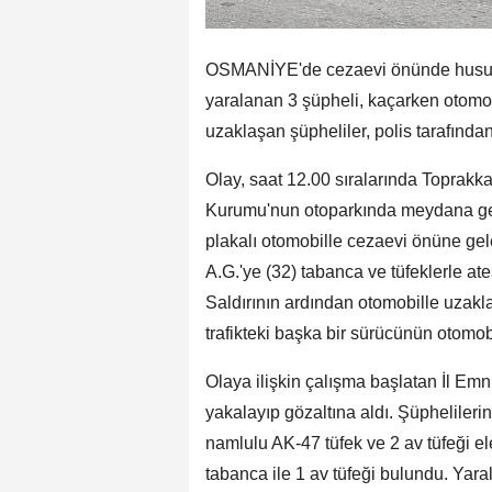
OSMANİYE'de cezaevi önünde husumetli
yaralanan 3 şüpheli, kaçarken otomob
uzaklaşan şüpheliler, polis tarafında
Olay, saat 12.00 sıralarında Toprakka
Kurumu'nun otoparkında meydana geldi
plakalı otomobille cezaevi önüne gele
A.G.'ye (32) tabanca ve tüfeklerle ateş
Saldırının ardından otomobille uzakla
trafikteki başka bir sürücünün otomo
Olaya ilişkin çalışma başlatan İl Emn
yakalayıp gözaltına aldı. Şüpheliler
namlulu AK-47 tüfek ve 2 av tüfeği el
tabanca ile 1 av tüfeği bulundu. Yara