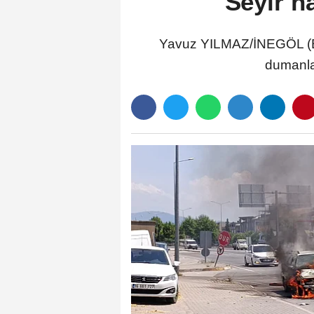
Seyir h
Yavuz YILMAZ/İNEGÖL (Bu
dumanlar