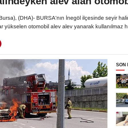
alindeyken alev alan otomob
rsa), (DHA)- BURSA'nın İnegöl ilçesinde seyir hal
 yükselen otomobil alev alev yanarak kullanılmaz h
SON