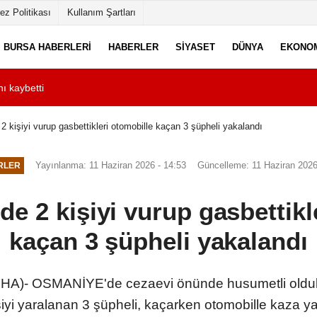
ez Politikası
Kullanım Şartları
BURSA HABERLERI
HABERLER
SIYASET
DÜNYA
EKONO
ı kaybetti
11:40
Emir, bacağı kesi
 kişiyi vurup gasbettikleri otomobille kaçan 3 şüpheli yakalandı
Yayınlanma: 11 Haziran 2026 - 14:53
Güncelleme: 11 Haziran 2026
RLER
e 2 kişiyi vurup gasbettikl
kaçan 3 şüpheli yakalandı
- OSMANİYE'de cezaevi önünde husumetli oldukları
şiyi yaralanan 3 şüpheli, kaçarken otomobille kaza ya