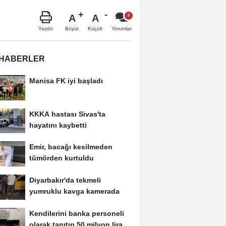
A
A
Büyüt
Küçült
Yazdır
Yorumlar
 HABERLER
Manisa FK iyi başladı
KKKA hastası Sivas'ta
hayatını kaybetti
Emir, bacağı kesilmeden
tümörden kurtuldu
Diyarbakır'da tekmeli
yumruklu kavga kamerada
Kendilerini banka personeli
olarak tanıtıp 50 milyon lira