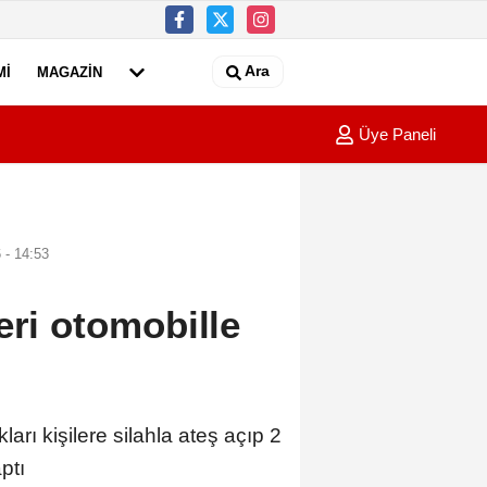
Ara
MI
MAGAZIN
Üye Paneli
lmeden tümörden kurtuldu
11:37
Diyarb
 - 14:53
eri otomobille
 kişilere silahla ateş açıp 2
ptı