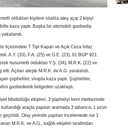
 oldukları kişilere silahla ateş açıp 2 kişiyi
ille kaza yaptı. Başka bir otomobili gasbedip
n yakalandı.
le ilçesindeki T Tipi Kapalı ve Açık Ceza İnfaz
. A.Y. (33), F.A. (25) ve G.E. (23), 01 BGP 921
rek husumetli oldukları Y.Ş. (34), M.R.K. (22) ve
 etti. Açılan ateşte M.R.K. ile A.G. yaralandı.
şan şüpheliler, virajda kaza yaptı. Şüpheliler,
bilini gasbederek bölgeden uzaklaştı.
iyet Müdürlüğü ekipleri, 3 şüpheliyi kent merkezinde
in kullandığı araçta yapılan aramada 3 tabanca, 1 uzun
e geçirildi. Olay yerinde yapılan incelemede ise 1
lanan M.R.K. ve A.G., sağlık ekipleri tarafından