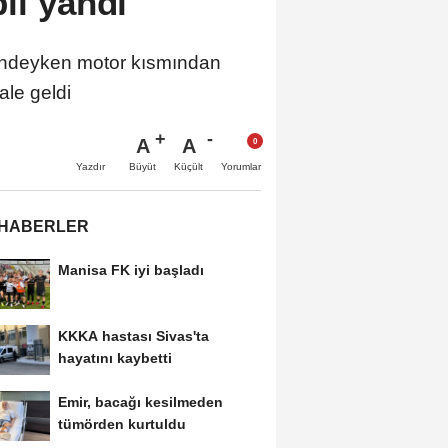
il yandı
indeyken motor kısmından
ale geldi
A
A
Büyüt
Küçült
Yazdır
Yorumlar
 HABERLER
Manisa FK iyi başladı
KKKA hastası Sivas'ta
hayatını kaybetti
Emir, bacağı kesilmeden
tümörden kurtuldu