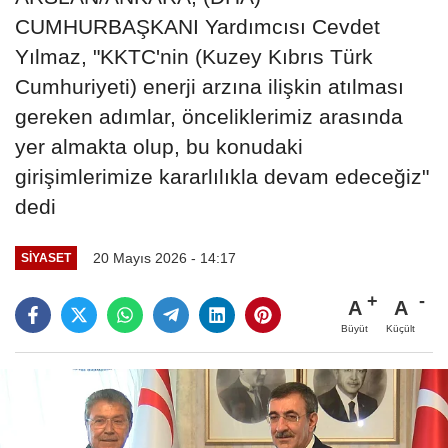
CUMHURBAŞKANI Yardımcısı Cevdet
Yılmaz, "KKTC'nin (Kuzey Kıbrıs Türk
Cumhuriyeti) enerji arzına ilişkin atılması
gereken adımlar, önceliklerimiz arasında
yer almakta olup, bu konudaki
girişimlerimize kararlılıkla devam edeceğiz"
dedi
20 Mayıs 2026 - 14:17
SIYASET
A
A
Büyüt
Küçült