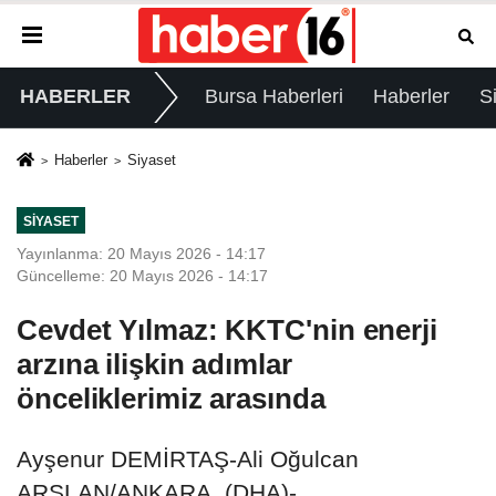
HABERLER
Bursa Haberleri
Haberler
S
Haberler
Siyaset
SIYASET
Yayınlanma: 20 Mayıs 2026 - 14:17
Güncelleme: 20 Mayıs 2026 - 14:17
Cevdet Yılmaz: KKTC'nin enerji
arzına ilişkin adımlar
önceliklerimiz arasında
Ayşenur DEMİRTAŞ-Ali Oğulcan
ARSLAN/ANKARA, (DHA)-