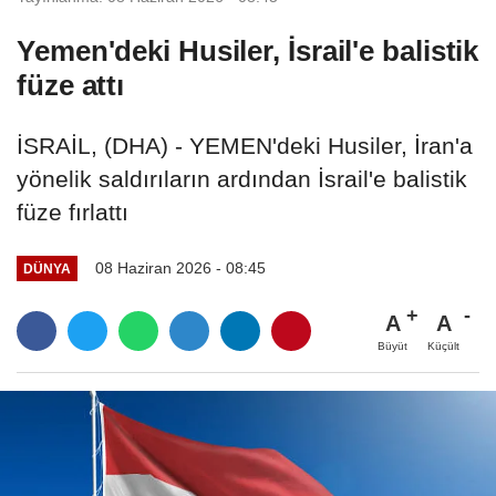
Yemen'deki Husiler, İsrail'e balistik
füze attı
İSRAİL, (DHA) - YEMEN'deki Husiler, İran'a
yönelik saldırıların ardından İsrail'e balistik
füze fırlattı
08 Haziran 2026 - 08:45
DÜNYA
A
A
Büyüt
Küçült