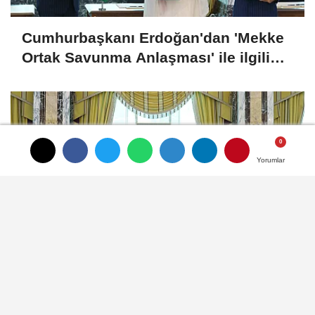
Cumhurbaşkanı Erdoğan'dan 'Mekke
Ortak Savunma Anlaşması' ile ilgili
açıklama
Yorumlar
Yorumlar
Yorumlar
Türkiye, Suudi Arabistan ve Pakistan,
Mekke Ortak Savunma Anlaşması'nı
imzaladı