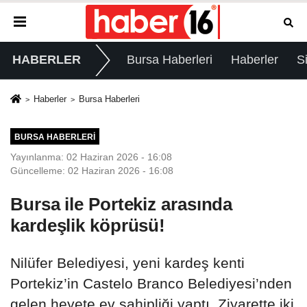
HABERLER
Bursa Haberleri
Haberler
S
Haberler
Bursa Haberleri
BURSA HABERLERI
Yayınlanma: 02 Haziran 2026 - 16:08
Güncelleme: 02 Haziran 2026 - 16:08
Bursa ile Portekiz arasında
kardeşlik köprüsü!
Nilüfer Belediyesi, yeni kardeş kenti
Portekiz’in Castelo Branco Belediyesi’nden
gelen heyete ev sahipliği yaptı. Ziyarette iki