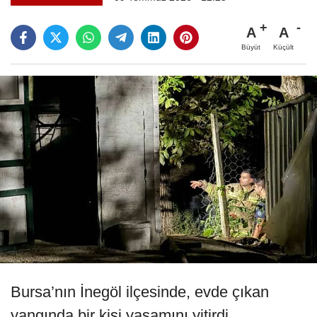
A
A
Büyüt
Küçült
Bursa’nın İnegöl ilçesinde, evde çıkan
yangında bir kişi yaşamını yitirdi.