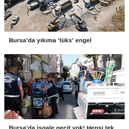
Bursa’da yıkıma ‘lüks’ engel
Bursa’da işgale geçit yok! Hepsi tek