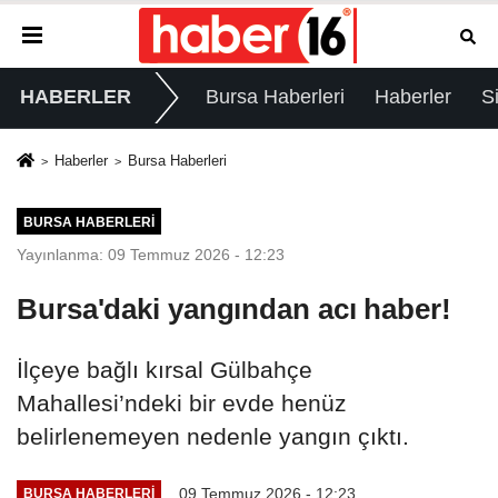
HABERLER
Bursa Haberleri
Haberler
S
Haberler
Bursa Haberleri
BURSA HABERLERI
Yayınlanma: 09 Temmuz 2026 - 12:23
Bursa'daki yangından acı haber!
İlçeye bağlı kırsal Gülbahçe
Mahallesi’ndeki bir evde henüz
belirlenemeyen nedenle yangın çıktı.
09 Temmuz 2026 - 12:23
BURSA HABERLERI