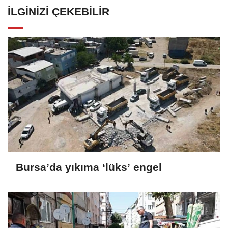
İLGINIZI ÇEKEBILIR
Bursa’da yıkıma ‘lüks’ engel