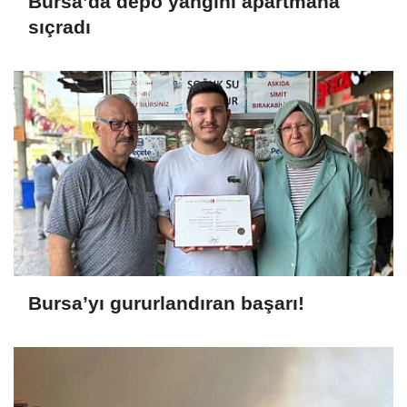
Bursa’da depo yangını apartmana
sıçradı
Bursa’yı gururlandıran başarı!