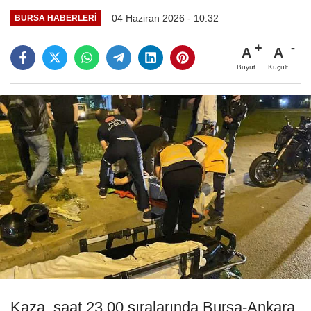
04 Haziran 2026 - 10:32
BURSA HABERLERI
A
A
Büyüt
Küçült
Kaza, saat 23.00 sıralarında Bursa-Ankara