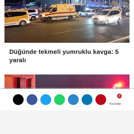
Düğünde tekmeli yumruklu kavga: 5
yaralı
Yorumlar
Yorumlar
Yorumlar