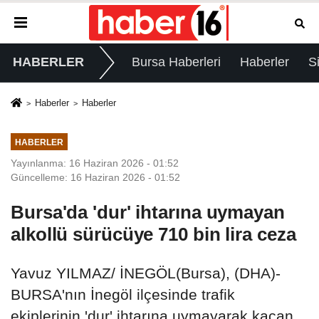
HABERLER
Bursa Haberleri
Haberler
S
Haberler
Haberler
HABERLER
Yayınlanma: 16 Haziran 2026 - 01:52
Güncelleme: 16 Haziran 2026 - 01:52
Bursa'da 'dur' ihtarına uymayan
alkollü sürücüye 710 bin lira ceza
Yavuz YILMAZ/ İNEGÖL(Bursa), (DHA)-
BURSA'nın İnegöl ilçesinde trafik
ekiplerinin 'dur' ihtarına uymayarak kaçan