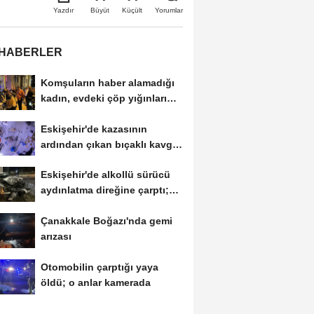
Büyüt
Küçült
Yazdır
Yorumlar
 HABERLER
Komşuların haber alamadığı
kadın, evdeki çöp yığınları
arasında...
Eskişehir'de kazasının
ardından çıkan bıçaklı kavga
kameraya...
Eskişehir'de alkollü sürücü
aydınlatma direğine çarptı;
1...
Çanakkale Boğazı'nda gemi
arızası
Otomobilin çarptığı yaya
öldü; o anlar kamerada