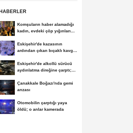
 HABERLER
Komşuların haber alamadığı
kadın, evdeki çöp yığınları
arasında...
Eskişehir'de kazasının
ardından çıkan bıçaklı kavga
kameraya...
Eskişehir'de alkollü sürücü
aydınlatma direğine çarptı;
1...
Çanakkale Boğazı'nda gemi
arızası
Otomobilin çarptığı yaya
öldü; o anlar kamerada