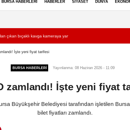
BURSA HABERLERI
HABERLER
SIYASET
DÜNYA
EKONO
ez Politikası
Kullanım Şartları
dan çıkan bıçaklı kavga kameraya yansıdı: 2 yaralı
03:33
Eskişehir'de alkol
andı! İşte yeni fiyat tarifesi
Yayınlanma: 08 Haziran 2026 - 11:09
BURSA HABERLERI
zamlandı! İşte yeni fiyat ta
ursa Büyükşehir Belediyesi tarafından işletilen Bur
bilet fiyatları zamlandı.