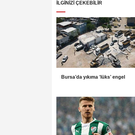
İLGINIZI ÇEKEBILIR
Bursa’da yıkıma ‘lüks’ engel