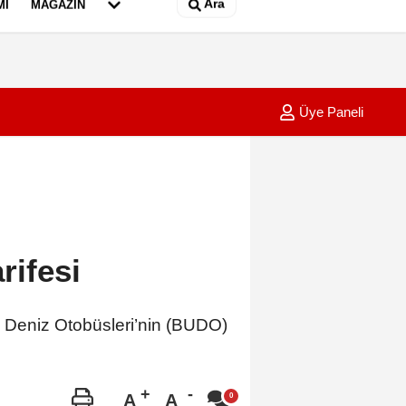
Ara
MI
MAGAZIN
Üye Paneli
lü sürücü aydınlatma direğine çarptı; 1 yaralı
01:05
Çanakk
rifesi
sa Deniz Otobüsleri’nin (BUDO)
A
A