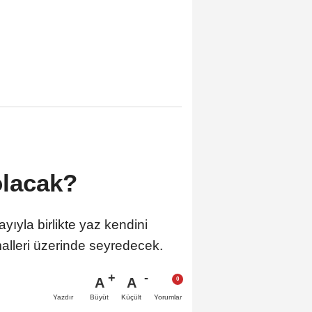
olacak?
yıyla birlikte yaz kendini
alleri üzerinde seyredecek.
A
A
Büyüt
Küçült
Yazdır
Yorumlar