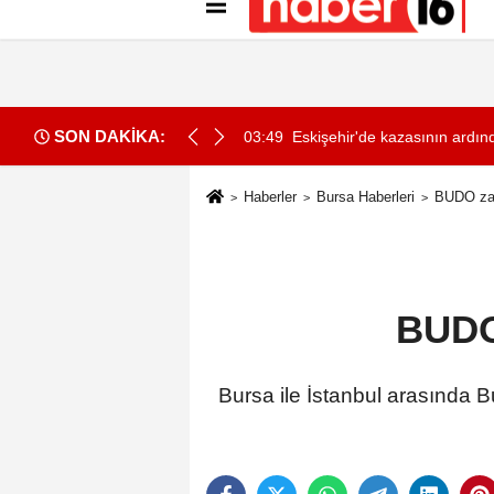
Künye
İletişim
Gizlilik İlkeleri
Çer
SON DAKİKA:
ki çöp yığınları arasında bulundu
03:49
Eskişehir'de kazasının ardın
Haberler
Bursa Haberleri
BUDO zaml
BUDO 
Bursa ile İstanbul arasında B