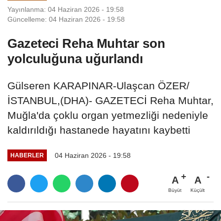
Yayınlanma: 04 Haziran 2026 - 19:58
Güncelleme: 04 Haziran 2026 - 19:58
Gazeteci Reha Muhtar son
yolculuğuna uğurlandı
Gülseren KARAPINAR-Ulaşcan ÖZER/
İSTANBUL,(DHA)- GAZETECİ Reha Muhtar,
Muğla'da çoklu organ yetmezliği nedeniyle
kaldırıldığı hastanede hayatını kaybetti
04 Haziran 2026 - 19:58
HABERLER
A
A
Büyüt
Küçült