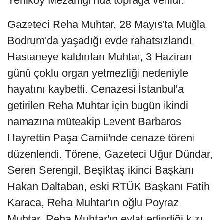
Yeniköy Mezarlığı'nda toprağa verildi.
Gazeteci Reha Muhtar, 28 Mayıs'ta Muğla
Bodrum'da yaşadığı evde rahatsızlandı.
Hastaneye kaldırılan Muhtar, 3 Haziran
günü çoklu organ yetmezliği nedeniyle
hayatını kaybetti. Cenazesi İstanbul'a
getirilen Reha Muhtar için bugün ikindi
namazına müteakip Levent Barbaros
Hayrettin Paşa Camii'nde cenaze töreni
düzenlendi. Törene, Gazeteci Uğur Dündar,
Seren Serengil, Beşiktaş ikinci Başkanı
Hakan Daltaban, eski RTÜK Başkanı Fatih
Karaca, Reha Muhtar'ın oğlu Poyraz
Muhtar, Reha Muhtar'ın evlat edindiği kızı