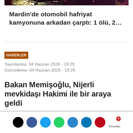
Mardin'de otomobil hafriyat
kamyonuna arkadan çarptı: 1 ölü, 2
yaralı
HABERLER
Yayınlanma: 04 Haziran 2026 - 19:29
Güncelleme: 04 Haziran 2026 - 19:29
Bakan Memişoğlu, Nijerli
mevkidaşı Hakimi ile bir araya
geldi
ANKARA, (DHA)- SAĞLIK Bakanı Kemal
Memişoğlu, Nijer Sağlık ve Kamu Hijyeni
Yorumlar
Yorumlar
Yorumlar
Yorumlar